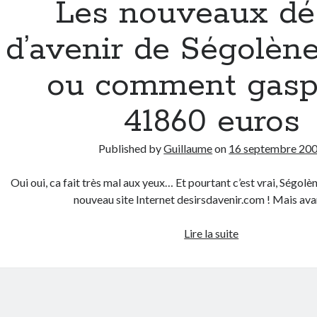
Les nouveaux dé
nos
critiques..
d’avenir de Ségolèn
Le
fond
ou comment gaspi
d’écran
a
41860 euros
changé
!
Published by
Guillaume
on
16 septembre 20
Oui oui, ca fait très mal aux yeux… Et pourtant c’est vrai, Ségolèn
nouveau site Internet desirsdavenir.com ! Mais av
Les
Lire la suite
nouveaux
désirs
d’avenir
de