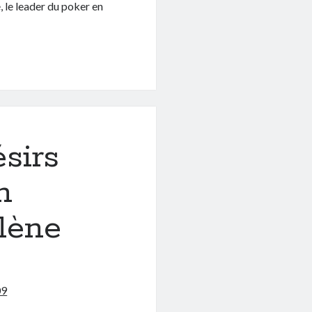
, le leader du poker en
ésirs
n
lène
09