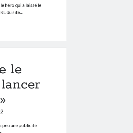
e héro qui a laissé le
URL du site…
e le
 lancer
»
09
a peu une publicité
as…