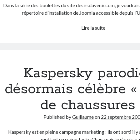
Dans la série des boulettes du site desirsdavenir.com, je voudrais l
répertoire d’installation de Joomla accessible depuis l’
La
Lire la suite
fin
du
site
« Désirs
d’avenir »..?
Kaspersky parodi
Bon
anniversaire
désormais célèbre «
Ségolène
Royal
de chaussures 
!
Published by
Guillaume
on
22 septembre 20
Kaspersky est en pleine campagne marketing : ils ont sorti il y 
mettant en scène Jacky Chan, mais je n’avais p