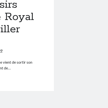
sirs
e Royal
ller
09
e vient de sortir son
ant de…