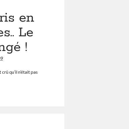
ris en
s.. Le
ngé !
09
crû qu’il n’était pas