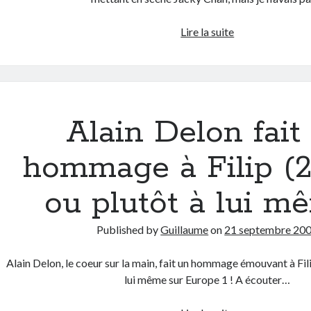
Kaspersky
Lire la suite
parodie
le
désormais
célèbre
« lancer
Alain Delon fait
de
chaussures »
hommage à Filip (
ou plutôt à lui m
Published by
Guillaume
on
21 septembre 20
Alain Delon, le coeur sur la main, fait un hommage émouvant à Fil
lui même sur Europe 1 ! A écouter…