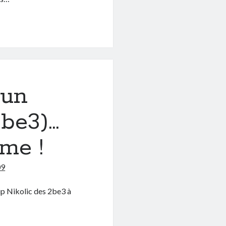
 un
2be3)…
ême !
09
ip Nikolic des 2be3 à