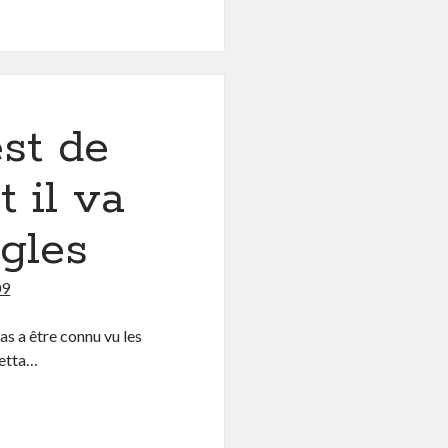
st de
 il va
ngles
09
s a être connu vu les
detta…