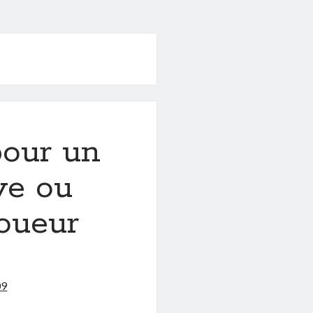
pour un
ve ou
oueur
09