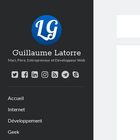
Guillaume Latorre
Mari, Père, Entrepreneur et Développeur Web
twitter
facebook
linkedin
instagram
rss
telegram
skype
Accueil
Internet
Développement
Geek