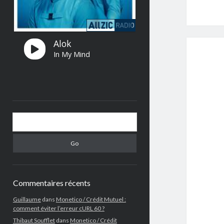
Search
Commentaires récents
Guillaume
dans
Monetico / Crédit Mutuel :
comment éviter l’erreur cURL 60 ?
Thibaut Soufflet
dans
Monetico / Crédit