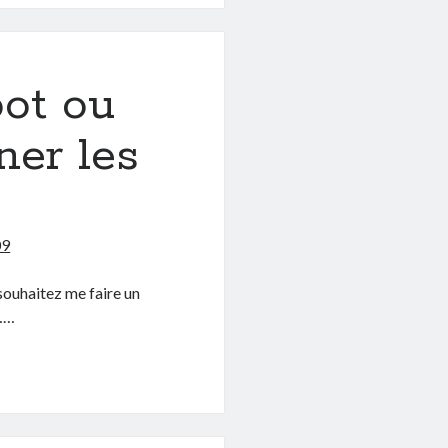
ot ou
ner les
09
souhaitez me faire un
r……