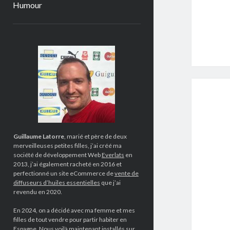
Humour
Sidebar
Guillaume Latorre
, marié et père de deux
merveilleuses petites filles, j’ai créé ma
société de développement Web
Everlats
en
2013, j’ai également racheté en 2016 et
perfectionné un site eCommerce de
vente de
diffuseurs d’huiles essentielles
que j’ai
revendu en 2020.
En 2024, on a décidé avec ma femme et mes
filles de tout vendre pour partir habiter en
Espagne. Nous voilà maintenant installés sur