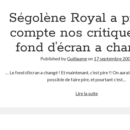
ou
comment
Ségolène Royal a p
révolutionner
les
compte nos critique
apéros
fond d’écran a cha
Published by
Guillaume
on
17 septembre 20
… Le fond d’écran a changé ! Et maintenant, c’est pire !! On aurait 
possible de faire pire, et pourtant c’est…
Ségolène
Lire la suite
Royal
a
pris
en
compte