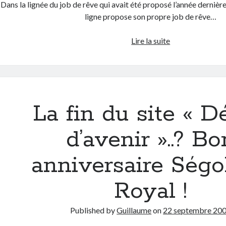
Dans la lignée du job de rêve qui avait été proposé l’année dernière
ligne propose son propre job de rêve…
Changez
Lire la suite
de
boulot
pour
un
nouveau
La fin du site « D
job
de
d’avenir »..? Bo
rêve
ou
anniversaire Ségo
comment
devenir
Royal !
joueur
pro
de
Published by
Guillaume
on
22 septembre 20
Poker