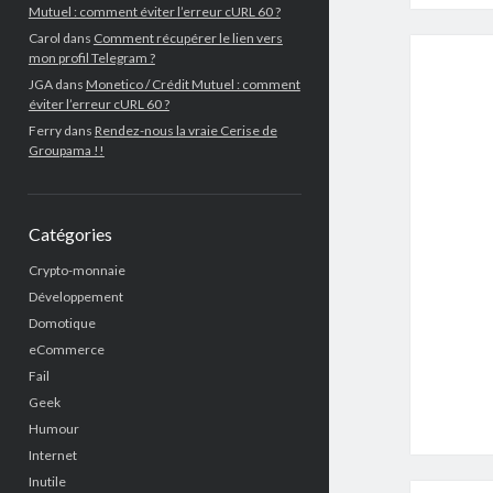
Mutuel : comment éviter l’erreur cURL 60 ?
Carol
dans
Comment récupérer le lien vers
mon profil Telegram ?
JGA
dans
Monetico / Crédit Mutuel : comment
éviter l’erreur cURL 60 ?
Ferry
dans
Rendez-nous la vraie Cerise de
Groupama !!
Catégories
Crypto-monnaie
Développement
Domotique
eCommerce
Fail
Geek
Humour
Internet
Inutile