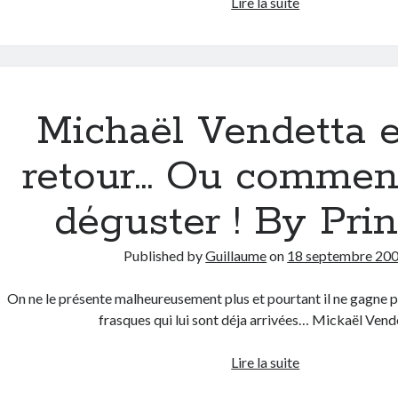
Alain
Lire la suite
Delon
fait
un
hommage
à
Michaël Vendetta e
Filip
(2be3)
retour… Ou comment
…
ou
déguster ! By Pri
plutôt
à
Published by
Guillaume
on
18 septembre 20
lui
même
On ne le présente malheureusement plus et pourtant il ne gagne pa
!
frasques qui lui sont déja arrivées… Mickaël Ven
Michaël
Lire la suite
Vendetta