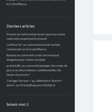
la Costa Blanca.
Derniers articles
Proxae ou comment prouver que vous aviez
cette idée avant tout le monde
La Mesa Ya! ou comment trouver un bon
restaurant sur la Costa Blanca
Banaya ou comment créer une marque
élégante pour chiens et chats
protonURL ou comment partager des mots de
passe ou informations confidentielles de
façon sécurisée ?
Corriger l’erreur « ‘ps_tablename’ doesn’t
exist » sur PrestaShop avec MySQL 8
Suivez-moi :)