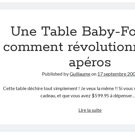
est
de
retour…
Ou
Une Table Baby-Fo
comment
il
comment révolution
va
déguster
apéros
!
By
Published by
Guillaume
on
17 septembre 20
Pringles
Cette table déchire tout simplement ! Je veux la même !! Si vous 
cadeau, et que vous avez $599.95 à dépense
Une
Lire la suite
Table
Baby-
Foot