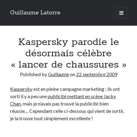
Guillaume Latorre
open
primary
Sidebar
menu
twitter
facebook
linkedin
instagram
rss
telegram
skype
Accueil
Kaspersky parodie le
Internet
désormais célèbre
Développement
« lancer de chaussures »
Geek
Published by
Guillaume
on
22 septembre 2009
Humour
Guillaume Latorre
, marié et père de deux merveilleuses petites filles,
Kaspersky
est en pleine campagne marketing : ils ont
j’ai créé ma société de développement Web
Everlats
en 2013, j’ai
sorti il y a peu une
publicité mettant en scène Jacky
également racheté en 2016 et perfectionné un site eCommerce de
vente de diffuseurs d’huiles essentielles
que j’ai revendu en 2020.
Chan
, mais je n’avais pas trouvé la publicité bien
réussie… Cependant celle ci-dessous qui vient de sortir,
En 2024, on a décidé avec ma femme et mes filles de tout vendre pour
je la trouve tout simplement excellente !
partir habiter en Espagne. Nous voilà maintenant installés sur la Costa
Blanca.