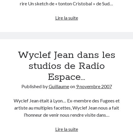
rire Un sketch de « tonton Cristobal » de Sud…
Derniers articles
La
Lire la suite
Proxae ou comment prouver que vous aviez cette idée avant tout le
palombière
monde
ou
La Mesa Ya! ou comment trouver un bon restaurant sur la Costa Blanca
comment
Banaya ou comment créer une marque élégante pour chiens et chats
tester
protonURL ou comment partager des mots de passe ou informations
Wyclef Jean dans les
son
confidentielles de façon sécurisée ?
foie
studios de Radio
Corriger l’erreur « ‘ps_tablename’ doesn’t exist » sur PrestaShop avec
!
MySQL 8
Espace…
Published by
Guillaume
on
9 novembre 2007
Suivez-moi :)
Wyclef Jean était à Lyon… Ex-membre des Fugees et
artiste au multiples facettes, Wyclef Jean nous a fait
l’honneur de venir nous rendre visite dans…
Wyclef
Lire la suite