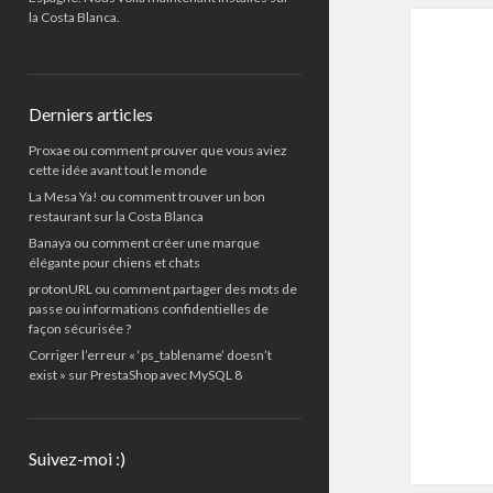
la Costa Blanca.
Derniers articles
Proxae ou comment prouver que vous aviez
cette idée avant tout le monde
La Mesa Ya! ou comment trouver un bon
restaurant sur la Costa Blanca
Banaya ou comment créer une marque
élégante pour chiens et chats
protonURL ou comment partager des mots de
passe ou informations confidentielles de
façon sécurisée ?
Corriger l’erreur « ‘ps_tablename’ doesn’t
exist » sur PrestaShop avec MySQL 8
Suivez-moi :)