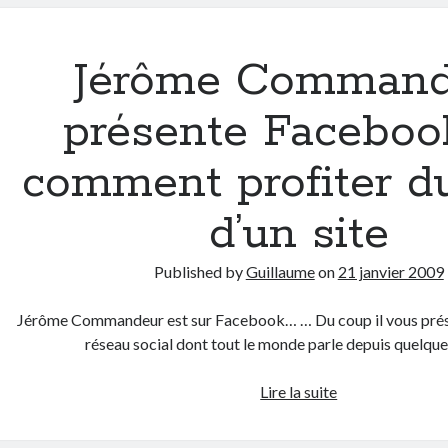
ou
comment
prendre
Jérôme Command
une
fille
présente Faceboo
pour
Laure
comment profiter d
Manaudou
d’un site
Published by
Guillaume
on
21 janvier 2009
Jérôme Commandeur est sur Facebook… … Du coup il vous prése
réseau social dont tout le monde parle depuis quelq
Jérôme
Lire la suite
Commandeur
présente