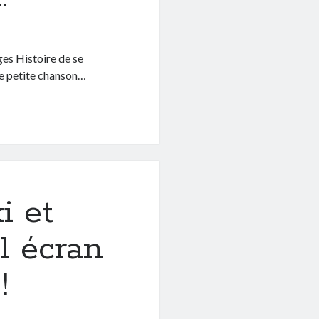
ges Histoire de se
une petite chanson…
i et
l écran
!