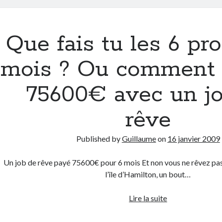
Facebook
ou
comment
Que fais tu les 6 pr
profiter
du
mois ? Ou comment 
buzz
d’un
75600€ avec un j
site
rêve
Published by
Guillaume
on
16 janvier 2009
Un job de rêve payé 75600€ pour 6 mois Et non vous ne rêvez pas 
l’île d’Hamilton, un bout…
Que
Lire la suite
fais
tu