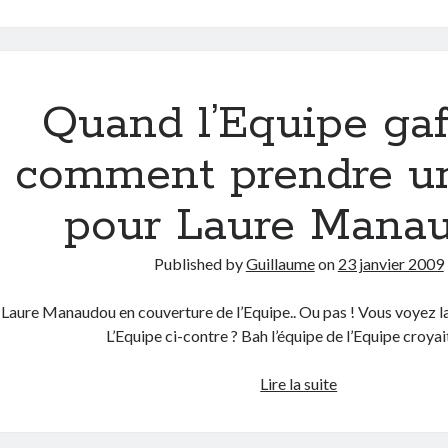
la
couverture
de
votre
magazine
Quand l’Equipe gaf
préféré
comment prendre une
pour Laure Mana
Published by
Guillaume
on
23 janvier 2009
Laure Manaudou en couverture de l’Equipe.. Ou pas ! Vous voyez la 
L’Equipe ci-contre ? Bah l’équipe de l’Equipe croya
Quand
Lire la suite
l’Equipe
gaffe