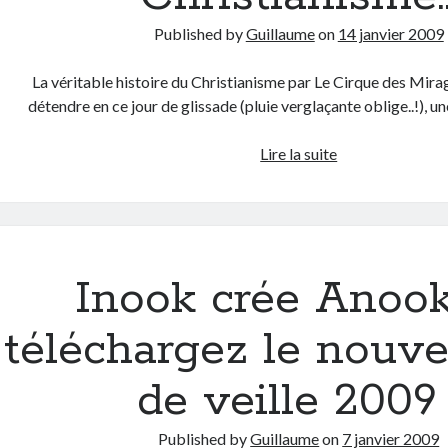
n’arrive
Published by
Guillaume
on
14 janvier 2009
pas
à
La véritable histoire du Christianisme par Le Cirque des Mira
suivre
détendre en ce jour de glissade (pluie verglaçante oblige..!), 
La
Lire la suite
véritable
histoire
du
Christianisme…
Inook crée Anook
téléchargez le nouve
de veille 2009 
Published by
Guillaume
on
7 janvier 2009