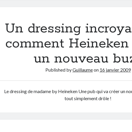
les
6
prochains
Un dressing incroya
mois
?
comment Heineken 
Ou
comment
un nouveau bu
gagner
75600€
Published by
Guillaume
on
16 janvier 2009
avec
un
job
Le dressing de madame by Heineken Une pub qui va créer un nou
de
tout simplement drôle !
rêve