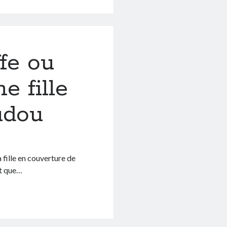
fe ou
 fille
udou
fille en couverture de
it que…