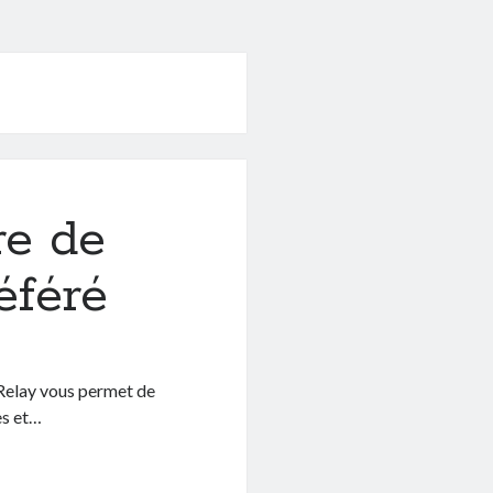
re de
éféré
, Relay vous permet de
es et…