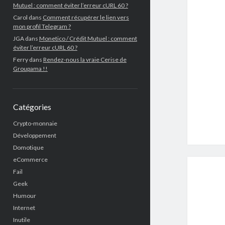
Mutuel : comment éviter l’erreur cURL 60 ?
Carol
dans
Comment récupérer le lien vers
mon profil Telegram ?
JGA
dans
Monetico / Crédit Mutuel : comment
éviter l’erreur cURL 60 ?
Ferry
dans
Rendez-nous la vraie Cerise de
Groupama !!
Catégories
Crypto-monnaie
Développement
Domotique
eCommerce
Fail
Geek
Humour
Internet
Inutile