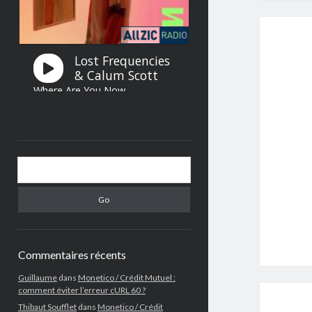
Search
Commentaires récents
Guillaume
dans
Monetico / Crédit Mutuel :
comment éviter l’erreur cURL 60 ?
Thibaut Soufflet
dans
Monetico / Crédit