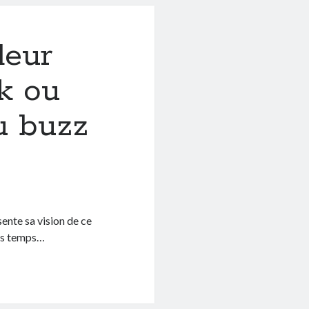
eur
k ou
u buzz
nte sa vision de ce
ues temps…