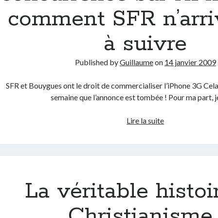
comment SFR n’arri
à suivre
Published by
Guillaume
on
14 janvier 2009
SFR et Bouygues ont le droit de commercialiser l’iPhone 3G Cela
semaine que l’annonce est tombée ! Pour ma part, j
Ouverture
Lire la suite
de
la
concurrence
sur
l’iPhone
La véritable histoi
ou
comment
Christianisme
SFR