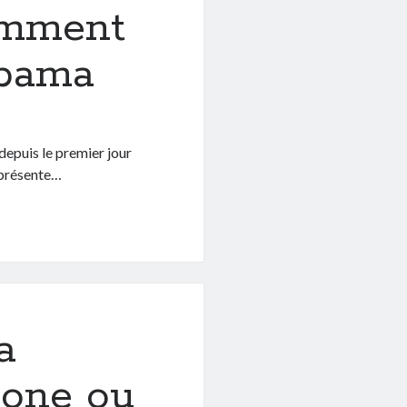
omment
Obama
epuis le premier jour
représente…
a
hone ou