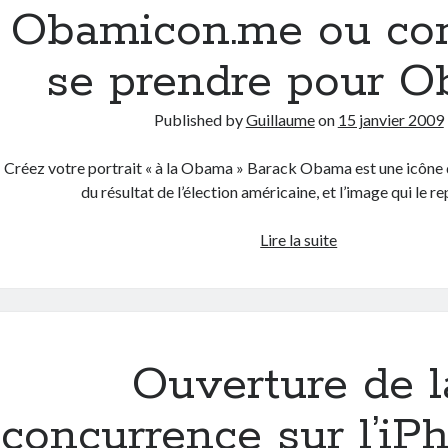
Obamicon.me ou c
se prendre pour 
Published by
Guillaume
on
15 janvier 2009
Créez votre portrait « à la Obama » Barack Obama est une icône d
du résultat de l’élection américaine, et l’image qui le 
Obamicon.me
Lire la suite
ou
comment
se
prendre
pour
Ouverture de l
Obama
concurrence sur l’iP