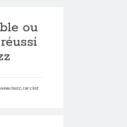
ble ou
réussi
zz
veau buzz, car c’est