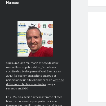
Humour
Sidebar
Guillaume Latorre
, marié et père de deux
merveilleuses petites filles, j’ai créé ma
société de développement Web
Everlats
en
2013, j’ai également racheté en 2016 et
perfectionné un site eCommerce de
vente de
diffuseurs d’huiles essentielles
que j’ai
revendu en 2020.
En 2024, on a décidé avec ma femme et mes
filles de tout vendre pour partir habiter en
Espagne. Nous voilà maintenant installés sur