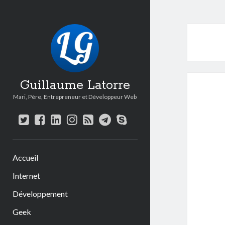
Guillaume Latorre
Mari, Père, Entrepreneur et Développeur Web
twitter
facebook
linkedin
instagram
rss
telegram
skype
Accueil
Internet
Développement
Geek