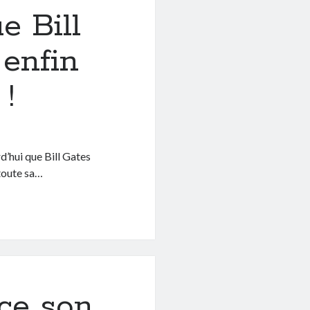
e Bill
 enfin
 !
rd’hui que Bill Gates
 toute sa…
ce son