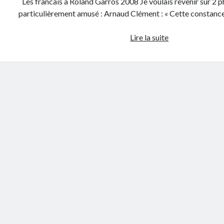
Les francais à Roland Garros 2008 Je voulais revenir sur 2 p
particulièrement amusé : Arnaud Clément : « Cette constance 
Les
Lire la suite
francais
à
Roland
Garros
2008
:
2
phrases
cultes