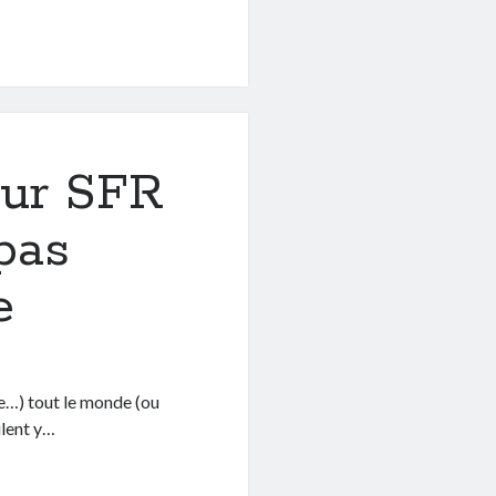
sur SFR
pas
e
me…) tout le monde (ou
ulent y…