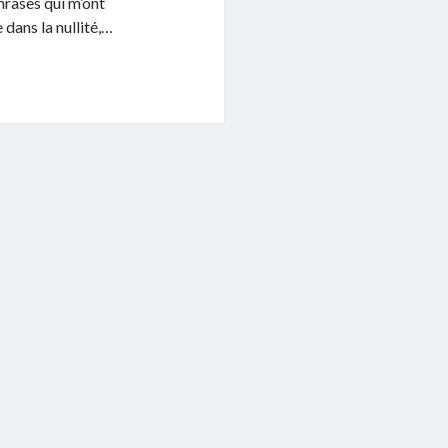
hrases qui m’ont
dans la nullité,…