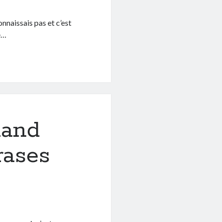
onnaissais pas et c’est
e…
land
rases