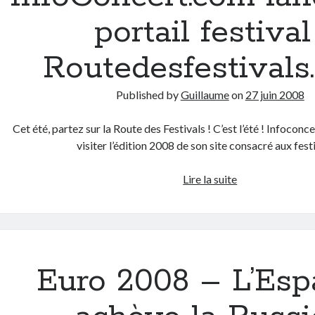
enfin
portail festival 
part
en
Routedesfestivals
retraite
!
Published by
Guillaume
on
27 juin 2008
Cet été, partez sur la Route des Festivals ! C’est l’été ! Infoconc
visiter l’édition 2008 de son site consacré aux fes
InfoConcert.co
Lire la suite
lance
son
portail
festival
:
Euro 2008 – L’Es
Routedesfestiva