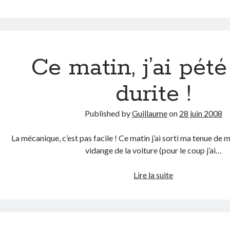
de
mobile
sur
SFR
ou
Ce matin, j’ai pét
comment
ne
durite !
pas
pouvoir
Published by
Guillaume
on
28 juin 2008
le
faire
La mécanique, c’est pas facile ! Ce matin j’ai sorti ma tenue de 
vidange de la voiture (pour le coup j’ai…
Ce
Lire la suite
matin,
j’ai
pété
une