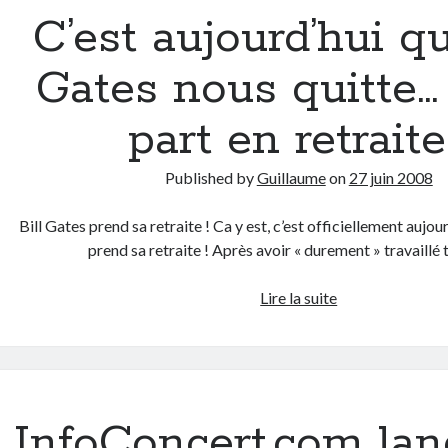
durite
C’est aujourd’hui qu
!
Gates nous quitte…
part en retraite
Published by
Guillaume
on
27 juin 2008
Bill Gates prend sa retraite ! Ca y est, c’est officiellement aujou
prend sa retraite ! Après avoir « durement » travaillé
C’est
Lire la suite
aujourd’hui
que
Bill
Gates
nous
InfoConcert.com lan
quitte…