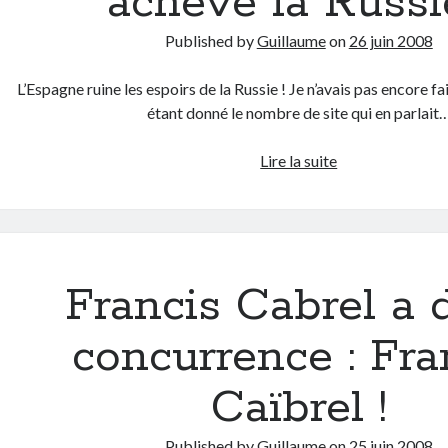
achève la Russie
Published by
Guillaume
on
26 juin 2008
L’Espagne ruine les espoirs de la Russie ! Je n’avais pas encore fait
étant donné le nombre de site qui en parlait
Euro
Lire la suite
2008
–
L’Espagne
achève
la
Francis Cabrel a d
Russie
!
concurrence : Fra
Caïbrel !
Published by
Guillaume
on
25 juin 2008