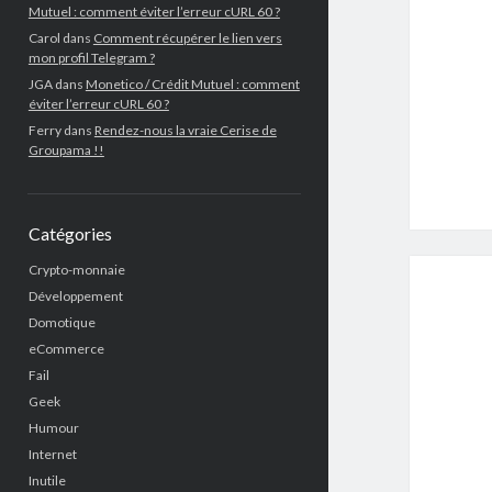
Mutuel : comment éviter l’erreur cURL 60 ?
Carol
dans
Comment récupérer le lien vers
mon profil Telegram ?
JGA
dans
Monetico / Crédit Mutuel : comment
éviter l’erreur cURL 60 ?
Ferry
dans
Rendez-nous la vraie Cerise de
Groupama !!
Catégories
Crypto-monnaie
Développement
Domotique
eCommerce
Fail
Geek
Humour
Internet
Inutile