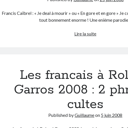
Francis Caïbrel : « Je deal à mourir » ou « En gore et en gore » Je c
tout bonnement enorme ! Une enième parodi
Francis
Lire la suite
Cabrel
a
de
la
concurrence
Les francais à Ro
:
Francis
Garros 2008 : 2 ph
Caïbrel
!
cultes
Published by
Guillaume
on
5 juin 2008