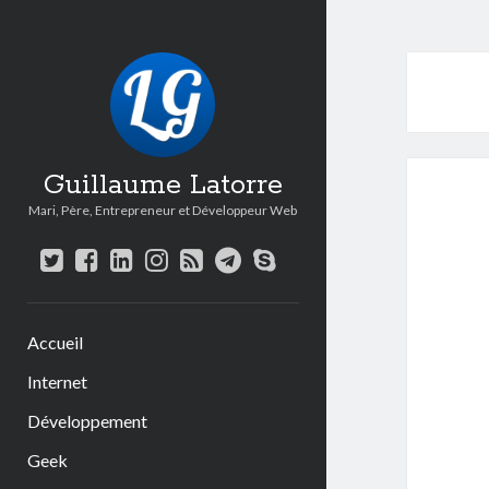
Guillaume Latorre
Mari, Père, Entrepreneur et Développeur Web
twitter
facebook
linkedin
instagram
rss
telegram
skype
Accueil
Internet
Développement
Geek