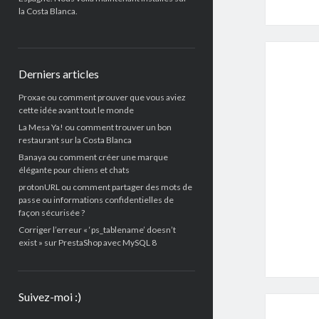
la Costa Blanca.
Derniers articles
Proxae ou comment prouver que vous aviez
cette idée avant tout le monde
La Mesa Ya! ou comment trouver un bon
restaurant sur la Costa Blanca
Banaya ou comment créer une marque
élégante pour chiens et chats
protonURL ou comment partager des mots de
passe ou informations confidentielles de
façon sécurisée ?
Corriger l’erreur « ‘ps_tablename’ doesn’t
exist » sur PrestaShop avec MySQL 8
Suivez-moi :)