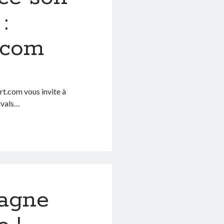
:
.com
ert.com vous invite à
tivals…
m
pagne
ls.com