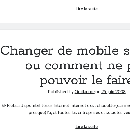
C’est
Lire la suite
fait
!
L’Espagne
est
championne
Changer de mobile 
d’Europe
2008
ou comment ne 
!
pouvoir le fair
Published by
Guillaume
on
29 juin 2008
SFR et sa disponibilité sur Internet Internet c’est chouette (ca ri
presque) l’a, et toutes les entreprises et sociétés ve
Changer
Lire la suite