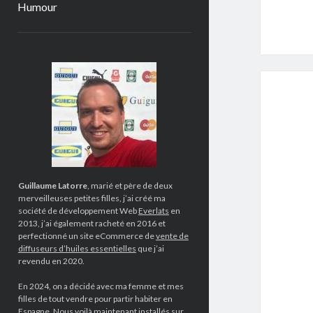
Humour
Sidebar
Guillaume Latorre
, marié et père de deux
merveilleuses petites filles, j’ai créé ma
société de développement Web
Everlats
en
2013, j’ai également racheté en 2016 et
perfectionné un site eCommerce de
vente de
diffuseurs d’huiles essentielles
que j’ai
revendu en 2020.
En 2024, on a décidé avec ma femme et mes
filles de tout vendre pour partir habiter en
Espagne. Nous voilà maintenant installés sur