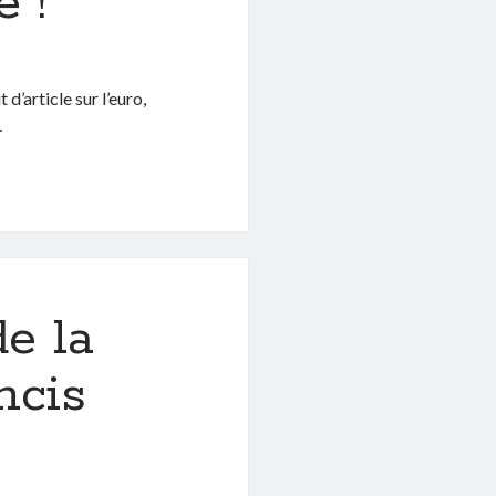
 !
 d’article sur l’euro,
…
e la
ncis