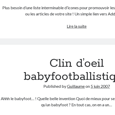
Plus besoin d’une liste interminable d’icones pour promouvoir les
ou les articles de votre site ! Un simple lien vers Ad
Additious,
Lire la suite
diffusez
vos
articles
sur
le
Clin d’oeil
web
!
babyfootballisti
Published by
Guillaume
on
5 juin 2007
Ahhh le babyfoot… ! Quelle belle invention Quoi de mieux pour se
qu’un babyfoot ? En tout cas, on en a un…