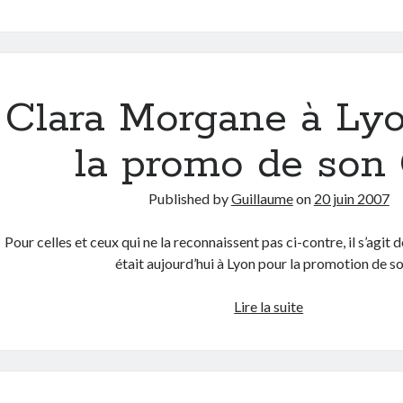
Youn
à
Lyon
pour
la
Clara Morgane à Ly
promo
d’Héros
la promo de son
Published by
Guillaume
on
20 juin 2007
Pour celles et ceux qui ne la reconnaissent pas ci-contre, il s’agit
était aujourd’hui à Lyon pour la promotion de 
Clara
Lire la suite
Morgane
à
Lyon
pour