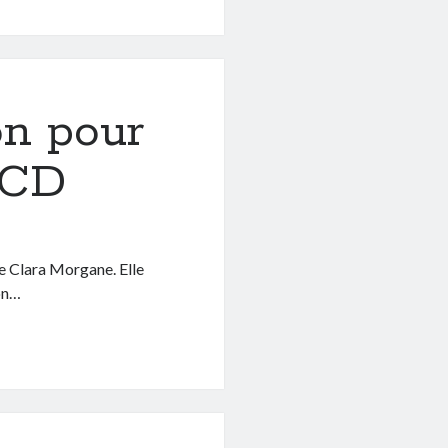
on pour
 CD
 de Clara Morgane. Elle
son…