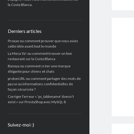
la Costa Blanca.
Derniers articles
Proxae ou comment prouver que vous aviez
cette idée avant tout le monde
La Mesa Ya! ou comment trouver un bon
restaurant sur la Costa Blanca
Banaya ou comment créer une marque
élégante pour chiens et chats
protonURL ou comment partager des mots de
passe ou informations confidentielles de
façon sécurisée ?
Corriger l’erreur « ‘ps_tablename’ doesn’t
exist » sur PrestaShop avec MySQL 8
Suivez-moi :)