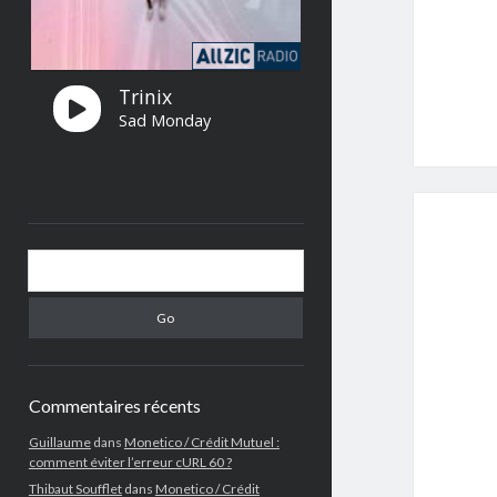
Search
Commentaires récents
Guillaume
dans
Monetico / Crédit Mutuel :
comment éviter l’erreur cURL 60 ?
Thibaut Soufflet
dans
Monetico / Crédit