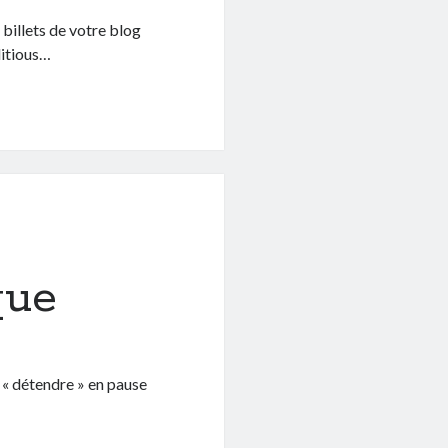
 billets de votre blog
ditious…
que
 « détendre » en pause