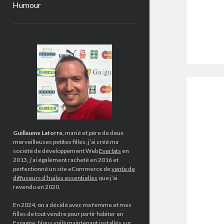
Humour
Sidebar
Guillaume Latorre
, marié et père de deux
merveilleuses petites filles, j’ai créé ma
société de développement Web
Everlats
en
2013, j’ai également racheté en 2016 et
perfectionné un site eCommerce de
vente de
diffuseurs d’huiles essentielles
que j’ai
revendu en 2020.
En 2024, on a décidé avec ma femme et mes
filles de tout vendre pour partir habiter en
Espagne. Nous voilà maintenant installés sur