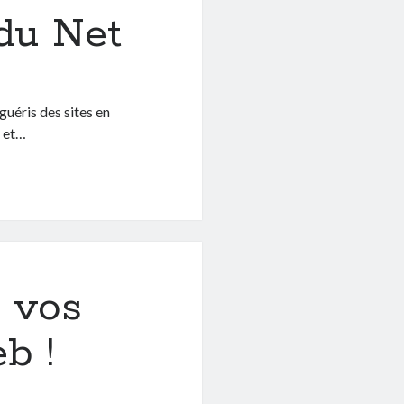
 du Net
 guéris des sites en
s et…
z vos
eb !