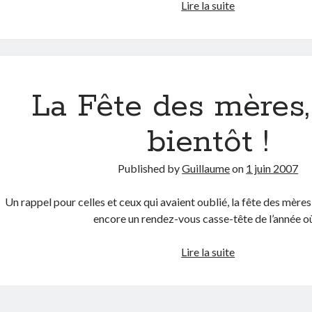
Clin
Lire la suite
d’oeil
babyfootballist
La Fête des mères, 
bientôt !
Published by
Guillaume
on
1 juin 2007
Un rappel pour celles et ceux qui avaient oublié, la fête des mères 
encore un rendez-vous casse-tête de l’année 
La
Lire la suite
Fête
des
mères,