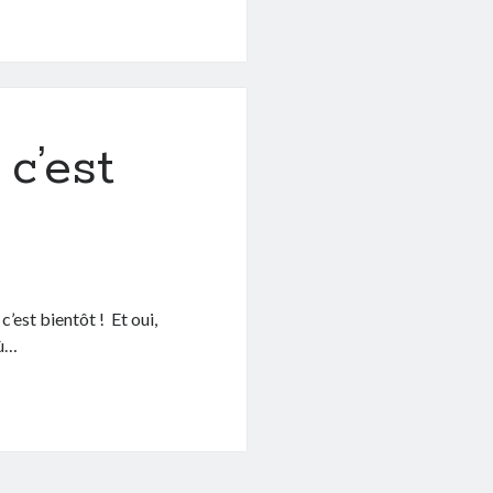
ique
c’est
c’est bientôt ! Et oui,
où…