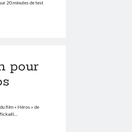
 sur 20 minutes de test
n pour
os
du film « Héros » de
 Mickaël…