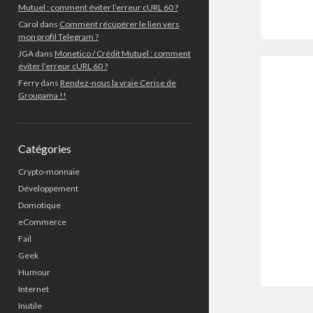
Mutuel : comment éviter l’erreur cURL 60 ?
Carol
dans
Comment récupérer le lien vers
mon profil Telegram ?
JGA
dans
Monetico / Crédit Mutuel : comment
éviter l’erreur cURL 60 ?
Ferry
dans
Rendez-nous la vraie Cerise de
Groupama !!
Catégories
Crypto-monnaie
Développement
Domotique
eCommerce
Fail
Geek
Humour
Internet
Inutile