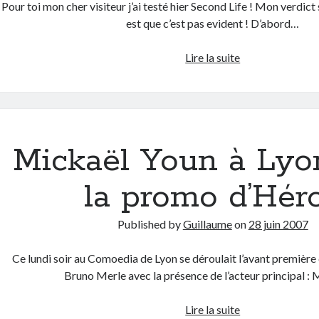
Pour toi mon cher visiteur j’ai testé hier Second Life ! Mon verdict
est que c’est pas evident ! D’abord…
Second
Lire la suite
Life,
ou
comment
s’inventer
une
Mickaël Youn à Lyo
nouvelle
cyber
la promo d’Hér
vie
et
Published by
Guillaume
on
28 juin 2007
perdre
de
Ce lundi soir au Comoedia de Lyon se déroulait l’avant première 
l’argent
Bruno Merle avec la présence de l’acteur principal :
Mickaël
Lire la suite