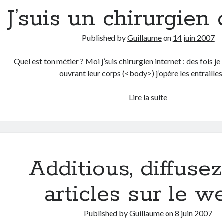
la
J’suis un chirurgien
promo
de
Published by
Guillaume
on
14 juin 2007
son
CD
Quel est ton métier ? Moi j’suis chirurgien internet : des fois je
ouvrant leur corps (<body>) j’opère les entraille
J’suis
Lire la suite
un
chirurgien
du
Net
Additious, diffuse
articles sur le w
Published by
Guillaume
on
8 juin 2007