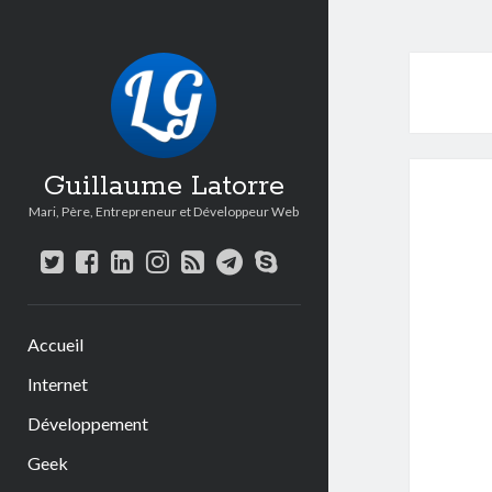
Guillaume Latorre
Mari, Père, Entrepreneur et Développeur Web
twitter
facebook
linkedin
instagram
rss
telegram
skype
Accueil
Internet
Développement
Geek