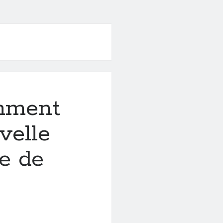
omment
velle
re de