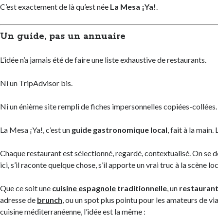
C’est exactement de là qu’est née
La Mesa ¡Ya!
.
Un guide, pas un annuaire
L’idée n’a jamais été de faire une liste exhaustive de restaurants.
Ni un TripAdvisor bis.
Ni un énième site rempli de fiches impersonnelles copiées-collées.
La Mesa ¡Ya!, c’est un
guide gastronomique local
, fait à la main.
Chaque restaurant est sélectionné, regardé, contextualisé. On se d
ici, s’il raconte quelque chose, s’il apporte un vrai truc à la scène loc
Que ce soit une
cuisine espagnole
traditionnelle
, un
restaurant 
adresse de
brunch
, ou un spot plus pointu pour les amateurs de vi
cuisine méditerranéenne, l’idée est la même :