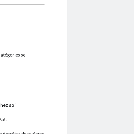
catégories se
chez soi
Ya!
.
 d’arrêter de toujours