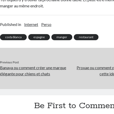
manger au même endroit.
Published in
Internet
Perso
costa blanca
espagne
manger
restaurant
Previous Post
Banaya ou comment créer une marque
Proxae ou comment p
élégante pour chiens et chats
cette id
Be First to Commen