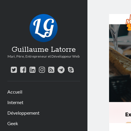
Guillaume Latorre
Mari, Père, Entrepreneur et Développeur Web
twitter
facebook
linkedin
instagram
rss
telegram
skype
Accueil
Internet
Développement
Geek