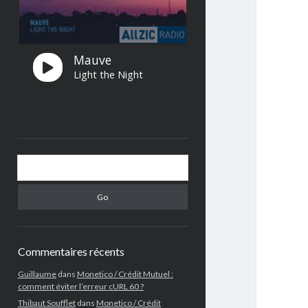
Search
Commentaires récents
Guillaume
dans
Monetico / Crédit Mutuel :
comment éviter l’erreur cURL 60 ?
Thibaut Soufflet
dans
Monetico / Crédit