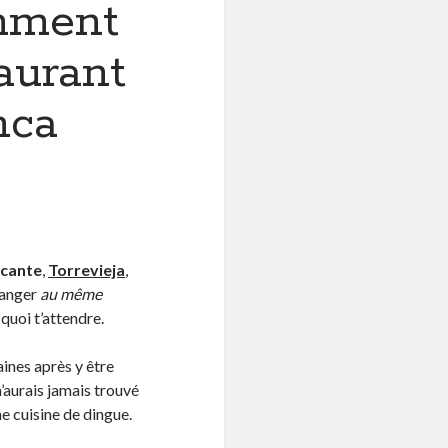
mment
aurant
nca
icante
,
Torrevieja
,
 manger
au même
 quoi t’attendre.
aines après y être
’aurais jamais trouvé
e cuisine de dingue.