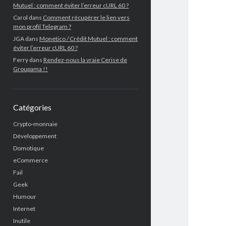
Mutuel : comment éviter l’erreur cURL 60 ?
Carol
dans
Comment récupérer le lien vers
mon profil Telegram ?
JGA
dans
Monetico / Crédit Mutuel : comment
éviter l’erreur cURL 60 ?
Ferry
dans
Rendez-nous la vraie Cerise de
Groupama !!
Catégories
Crypto-monnaie
Développement
Domotique
eCommerce
Fail
Geek
Humour
Internet
Inutile