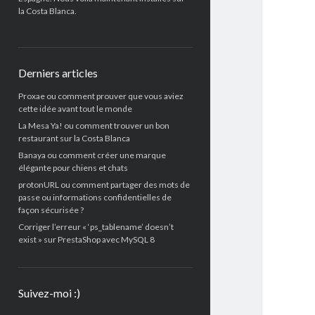
la Costa Blanca.
Derniers articles
Proxae ou comment prouver que vous aviez
cette idée avant tout le monde
La Mesa Ya! ou comment trouver un bon
restaurant sur la Costa Blanca
Banaya ou comment créer une marque
élégante pour chiens et chats
protonURL ou comment partager des mots de
passe ou informations confidentielles de
façon sécurisée ?
Corriger l’erreur « ‘ps_tablename’ doesn’t
exist » sur PrestaShop avec MySQL 8
Suivez-moi :)