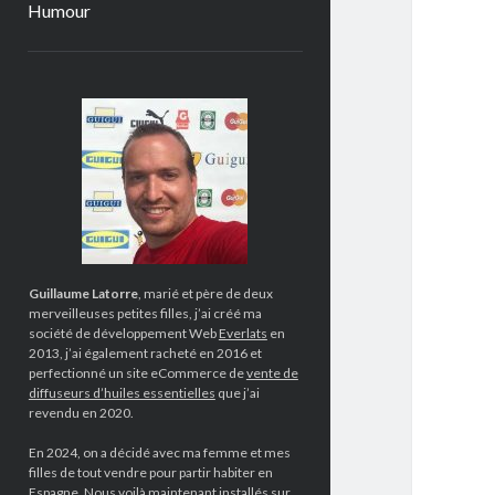
Humour
Sidebar
Guillaume Latorre
, marié et père de deux
merveilleuses petites filles, j’ai créé ma
société de développement Web
Everlats
en
2013, j’ai également racheté en 2016 et
perfectionné un site eCommerce de
vente de
diffuseurs d’huiles essentielles
que j’ai
revendu en 2020.
En 2024, on a décidé avec ma femme et mes
filles de tout vendre pour partir habiter en
Espagne. Nous voilà maintenant installés sur