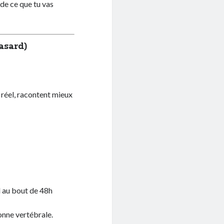
de ce que tu vas
asard)
e réel, racontent mieux
d au bout de 48h
onne vertébrale.