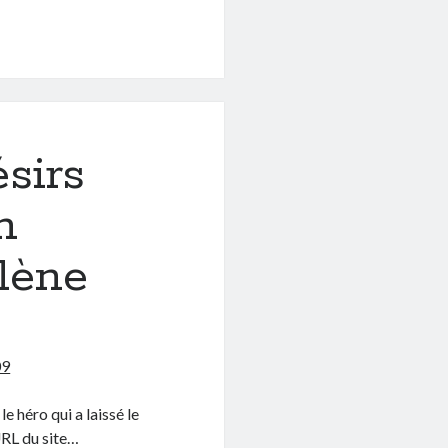
ésirs
n
lène
09
e héro qui a laissé le
URL du site…