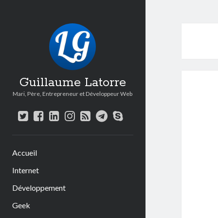
Guillaume Latorre
Mari, Père, Entrepreneur et Développeur Web
twitter
facebook
linkedin
instagram
rss
telegram
skype
Accueil
Internet
Développement
Geek