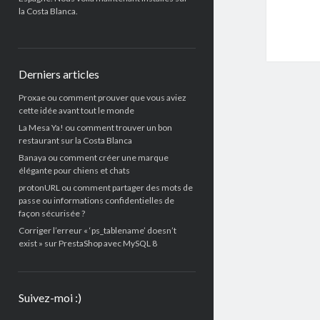
la Costa Blanca.
Derniers articles
Proxae ou comment prouver que vous aviez
cette idée avant tout le monde
La Mesa Ya! ou comment trouver un bon
restaurant sur la Costa Blanca
Banaya ou comment créer une marque
élégante pour chiens et chats
protonURL ou comment partager des mots de
passe ou informations confidentielles de
façon sécurisée ?
Corriger l’erreur « ‘ps_tablename’ doesn’t
exist » sur PrestaShop avec MySQL 8
Suivez-moi :)