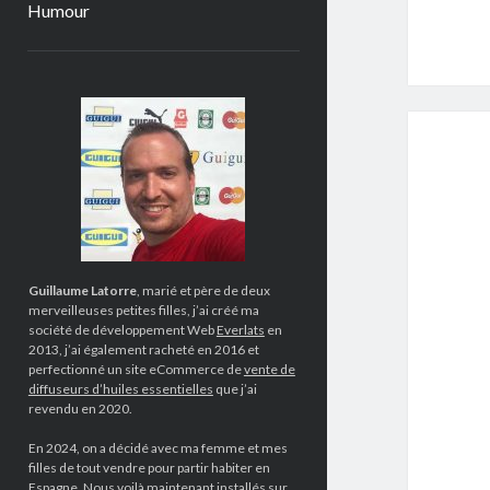
Humour
Sidebar
Guillaume Latorre
, marié et père de deux
merveilleuses petites filles, j’ai créé ma
société de développement Web
Everlats
en
2013, j’ai également racheté en 2016 et
perfectionné un site eCommerce de
vente de
diffuseurs d’huiles essentielles
que j’ai
revendu en 2020.
En 2024, on a décidé avec ma femme et mes
filles de tout vendre pour partir habiter en
Espagne. Nous voilà maintenant installés sur