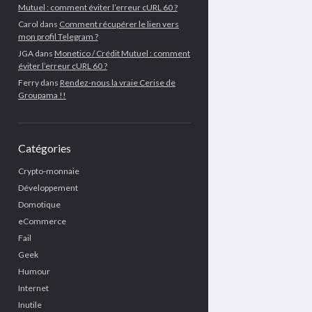
Mutuel : comment éviter l’erreur cURL 60 ?
Carol
dans
Comment récupérer le lien vers
mon profil Telegram ?
JGA
dans
Monetico / Crédit Mutuel : comment
éviter l’erreur cURL 60 ?
Ferry
dans
Rendez-nous la vraie Cerise de
Groupama !!
Catégories
Crypto-monnaie
Développement
Domotique
eCommerce
Fail
Geek
Humour
Internet
Inutile