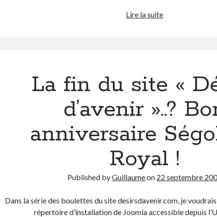
Le
Lire la suite
site
de
Carla
Bruni
Sarkozy
La fin du site « D
est
ouvert
d’avenir »..? Bo
ou
presque
anniversaire Ségo
Royal !
Published by
Guillaume
on
22 septembre 20
Dans la série des boulettes du site desirsdavenir.com, je voudrais l
répertoire d’installation de Joomla accessible depuis l’