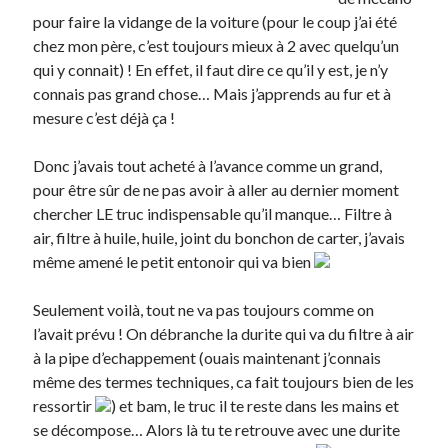
pour faire la vidange de la voiture (pour le coup j’ai été
chez mon père, c’est toujours mieux à 2 avec quelqu’un
Derniers articles
qui y connait) ! En effet, il faut dire ce qu’il y est, je n’y
Proxae ou comment prouver que vous aviez cette idée avant tout le
connais pas grand chose… Mais j’apprends au fur et à
monde
mesure c’est déjà ça !
La Mesa Ya! ou comment trouver un bon restaurant sur la Costa Blanca
Banaya ou comment créer une marque élégante pour chiens et chats
Donc j’avais tout acheté à l’avance comme un grand,
protonURL ou comment partager des mots de passe ou informations
confidentielles de façon sécurisée ?
pour être sûr de ne pas avoir à aller au dernier moment
Corriger l’erreur « ‘ps_tablename’ doesn’t exist » sur PrestaShop avec
chercher LE truc indispensable qu’il manque… Filtre à
MySQL 8
air, filtre à huile, huile, joint du bonchon de carter, j’avais
même amené le petit entonoir qui va bien
Suivez-moi :)
Seulement voilà, tout ne va pas toujours comme on
l’avait prévu ! On débranche la durite qui va du filtre à air
à la pipe d’echappement (ouais maintenant j’connais
même des termes techniques, ca fait toujours bien de les
ressortir
) et bam, le truc il te reste dans les mains et
se décompose… Alors là tu te retrouve avec une durite