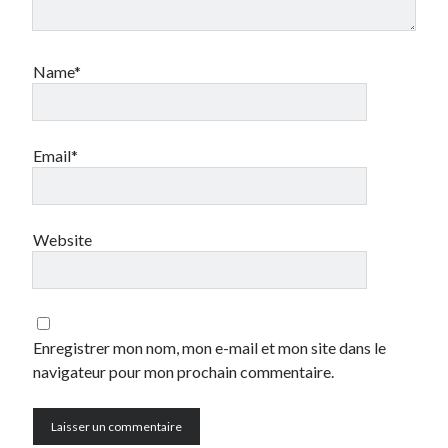
mars 2011
décembre 2010
juin 2010
Name*
mai 2010
mars 2010
octobre 2009
Email*
septembre 2009
août 2009
juillet 2009
juin 2009
Website
avril 2009
mars 2009
février 2009
janvier 2009
Enregistrer mon nom, mon e-mail et mon site dans le
décembre 2008
navigateur pour mon prochain commentaire.
novembre 2008
octobre 2008
septembre 2008
août 2008