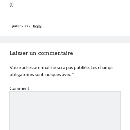
(l)
Prestashop
Séries
Sport
Twitter
3 juillet 2008
Reply
Archives
Laisser un commentaire
avril 2026
janvier 2026
Votre adresse e-mail ne sera pas publiée.
Les champs
octobre 2025
obligatoires sont indiqués avec
*
février 2023
mai 2020
Comment
avril 2020
octobre 2018
juin 2018
janvier 2018
juillet 2016
avril 2016