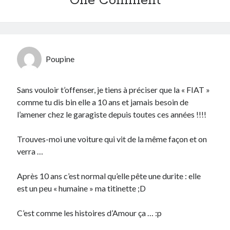
One Comment
Catégories
Crypto-monnaie
Développement
Poupine
Domotique
eCommerce
Sans vouloir t’offenser, je tiens à préciser que la « FIAT »
Fail
comme tu dis bin elle a 10 ans et jamais besoin de
Geek
l’amener chez le garagiste depuis toutes ces années !!!!
Humour
Internet
Trouves-moi une voiture qui vit de la même façon et on
Inutile
verra …
iPhone
lyon
Après 10 ans c’est normal qu’elle pête une durite : elle
McDonald's
est un peu « humaine » ma titinette ;D
musique
Non classé
C’est comme les histoires d’Amour ça … :p
Perso
Politique