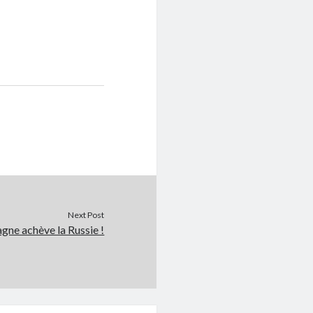
Next Post
gne achève la Russie !