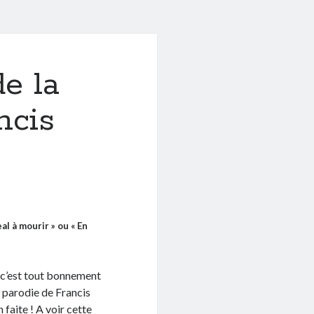
e la
ncis
eal à mourir » ou « En
t c’est tout bonnement
 parodie de Francis
 faite ! A voir cette