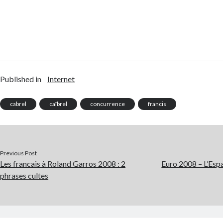
Published in
Internet
cabrel
caïbrel
concurrence
francis
Previous Post
Les francais à Roland Garros 2008 : 2
Euro 2008 – L’Espa
phrases cultes