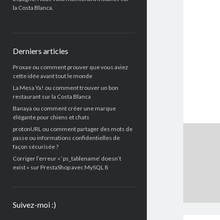
la Costa Blanca.
Derniers articles
Proxae ou comment prouver que vous aviez
cette idée avant tout le monde
La Mesa Ya! ou comment trouver un bon
restaurant sur la Costa Blanca
Banaya ou comment créer une marque
élégante pour chiens et chats
protonURL ou comment partager des mots de
passe ou informations confidentielles de
façon sécurisée ?
Corriger l’erreur « ‘ps_tablename’ doesn’t
exist » sur PrestaShop avec MySQL 8
Suivez-moi :)