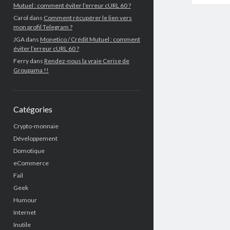
Mutuel : comment éviter l’erreur cURL 60 ?
Carol
dans
Comment récupérer le lien vers
mon profil Telegram ?
JGA
dans
Monetico / Crédit Mutuel : comment
éviter l’erreur cURL 60 ?
Ferry
dans
Rendez-nous la vraie Cerise de
Groupama !!
Catégories
Crypto-monnaie
Développement
Domotique
eCommerce
Fail
Geek
Humour
Internet
Inutile