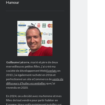
Humour
Sidebar
Guillaume Latorre
, marié et père de deux
merveilleuses petites filles, j’ai créé ma
société de développement Web
Everlats
en
2013, j’ai également racheté en 2016 et
perfectionné un site eCommerce de
vente de
diffuseurs d’huiles essentielles
que j’ai
revendu en 2020.
En 2024, on a décidé avec ma femme et mes
filles de tout vendre pour partir habiter en
Espagne. Nous voilà maintenant installés sur