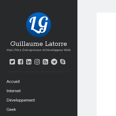
Guillaume Latorre
Mari, Père, Entrepreneur et Développeur Web
twitter
facebook
linkedin
instagram
rss
telegram
skype
Accueil
Internet
Développement
Geek