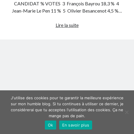
CANDIDAT % VOTES 3 François Bayrou 18,3 % 4
Jean-Marie Le Pen 11 % 5 Olivier Besancenot 4,5 %…
Derniers articles
Proxae ou comment prouver que vous aviez cette idée avant tout le
Résultats
Lire la suite
monde
officiels
La Mesa Ya! ou comment trouver un bon restaurant sur la Costa Blanca
du
Banaya ou comment créer une marque élégante pour chiens et chats
premier
protonURL ou comment partager des mots de passe ou informations
tour
confidentielles de façon sécurisée ?
de
Corriger l’erreur « ‘ps_tablename’ doesn’t exist » sur PrestaShop avec
la
MySQL 8
présidentielle
2007
Suivez-moi :)
J'utilise des cookies pour te garantir la meilleure expérience
sur mon humble blog. Si tu continues à utiliser ce dernier, je
considérerai que tu acceptes l'utilisation des cookies. Ça ne
mange pas de pain.
Ok
En savoir plus
Author WordPress Theme
by Compete Themes