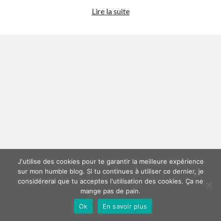
Et
Lire la suite
Derniers articles
Joyeux
Noël
Proxae ou comment prouver que vous aviez cette idée avant tout le
Bien
monde
sûr
La Mesa Ya! ou comment trouver un bon restaurant sur la Costa Blanca
!
Banaya ou comment créer une marque élégante pour chiens et chats
protonURL ou comment partager des mots de passe ou informations
confidentielles de façon sécurisée ?
Corriger l’erreur « ‘ps_tablename’ doesn’t exist » sur PrestaShop avec
MySQL 8
Suivez-moi :)
J'utilise des cookies pour te garantir la meilleure expérience
sur mon humble blog. Si tu continues à utiliser ce dernier, je
considérerai que tu acceptes l'utilisation des cookies. Ça ne
mange pas de pain.
Ok
En savoir plus
Author WordPress Theme
by Compete Themes