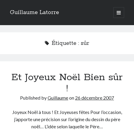
Guillaume Latorre
open
primary
Sidebar
menu
twitter
facebook
linkedin
instagram
rss
telegram
skype
Accueil
Étiquette :
sûr
Internet
Développement
Geek
Et Joyeux Noël Bien sûr
Humour
Guillaume Latorre
, marié et père de deux merveilleuses petites filles,
!
j’ai créé ma société de développement Web
Everlats
en 2013, j’ai
également racheté en 2016 et perfectionné un site eCommerce de
Published by
Guillaume
on
26 décembre 2007
vente de diffuseurs d’huiles essentielles
que j’ai revendu en 2020.
En 2024, on a décidé avec ma femme et mes filles de tout vendre pour
Joyeux Noël à tous ! Et Joyeuses fêtes Pour l’occasion,
partir habiter en Espagne. Nous voilà maintenant installés sur la Costa
j’apporte une précision sur l’origine du dessin du père
Blanca.
noël… L’idée selon laquelle le Père…