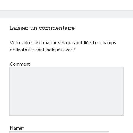
Laisser un commentaire
Search
Votre adresse e-mail ne sera pas publiée.
Les champs
obligatoires sont indiqués avec
*
Comment
Commentaires récents
Guillaume
dans
Monetico / Crédit Mutuel : comment éviter l’erreur
cURL 60 ?
Thibaut Soufflet
dans
Monetico / Crédit Mutuel : comment éviter
l’erreur cURL 60 ?
Carol
dans
Comment récupérer le lien vers mon profil Telegram ?
JGA
dans
Monetico / Crédit Mutuel : comment éviter l’erreur cURL 60 ?
Ferry
dans
Rendez-nous la vraie Cerise de Groupama !!
Name*