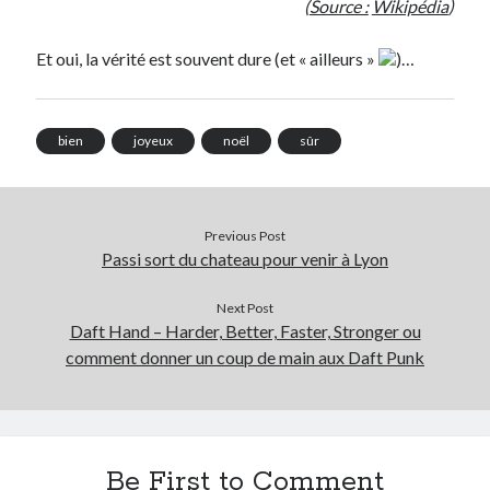
(
Source :
Wikipédia
)
Et oui, la vérité est souvent dure (et « ailleurs »
)…
bien
joyeux
noël
sûr
Previous Post
Passi sort du chateau pour venir à Lyon
Next Post
Daft Hand – Harder, Better, Faster, Stronger ou
comment donner un coup de main aux Daft Punk
Be First to Comment