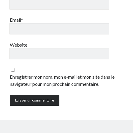
Catégories
Email*
Crypto-monnaie
Développement
Domotique
Website
eCommerce
Fail
Geek
Humour
Internet
Enregistrer mon nom, mon e-mail et mon site dans le
Inutile
navigateur pour mon prochain commentaire.
iPhone
lyon
McDonald's
musique
Non classé
Perso
Politique