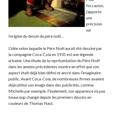
l’occasion,
Derniers articles
j’apporte
une
Proxae ou comment prouver que vous aviez cette idée avant tout le
précision
monde
sur
La Mesa Ya! ou comment trouver un bon restaurant sur la Costa Blanca
l’origine du dessin du père noël…
Banaya ou comment créer une marque élégante pour chiens et chats
protonURL ou comment partager des mots de passe ou informations
confidentielles de façon sécurisée ?
L’idée selon laquelle le Père Noël aurait été dessiné par
Corriger l’erreur « ‘ps_tablename’ doesn’t exist » sur PrestaShop avec
la compagnie Coca-Cola en 1931 est une légende
MySQL 8
urbaine. Une étude de la représentation du Père Noël
dans les années précédentes montre en effet que son
aspect était déjà bien défini et ancré dans l’imaginaire
Suivez-moi :)
public. Avant Coca-Cola, de nombreuses firmes avaient
déjà utilisé son image dans des publicités, comme
Michelin par exemple. Finalement, son apparence n’a pas
beaucoup changé depuis les premiers dessins en
couleurs de Thomas Nast.