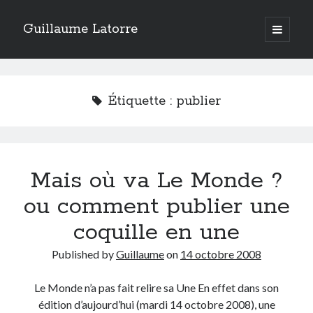
Guillaume Latorre
open
primary
Sidebar
menu
twitter
facebook
linkedin
instagram
rss
telegram
skype
Accueil
Étiquette :
publier
Internet
Développement
Geek
Mais où va Le Monde ?
Humour
Guillaume Latorre
, marié et père de deux merveilleuses petites filles,
ou comment publier une
j’ai créé ma société de développement Web
Everlats
en 2013, j’ai
également racheté en 2016 et perfectionné un site eCommerce de
coquille en une
vente de diffuseurs d’huiles essentielles
que j’ai revendu en 2020.
Published by
Guillaume
on
14 octobre 2008
En 2024, on a décidé avec ma femme et mes filles de tout vendre pour
partir habiter en Espagne. Nous voilà maintenant installés sur la Costa
Blanca.
Le Monde n’a pas fait relire sa Une En effet dans son
édition d’aujourd’hui (mardi 14 octobre 2008), une