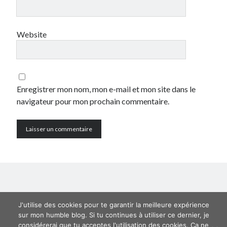
Catégories
Website
Crypto-monnaie
Développement
Domotique
eCommerce
Enregistrer mon nom, mon e-mail et mon site dans le
Fail
navigateur pour mon prochain commentaire.
Geek
Humour
Internet
Inutile
iPhone
lyon
McDonald's
musique
Non classé
J'utilise des cookies pour te garantir la meilleure expérience
Perso
sur mon humble blog. Si tu continues à utiliser ce dernier, je
Politique
considérerai que tu acceptes l'utilisation des cookies. Ça ne