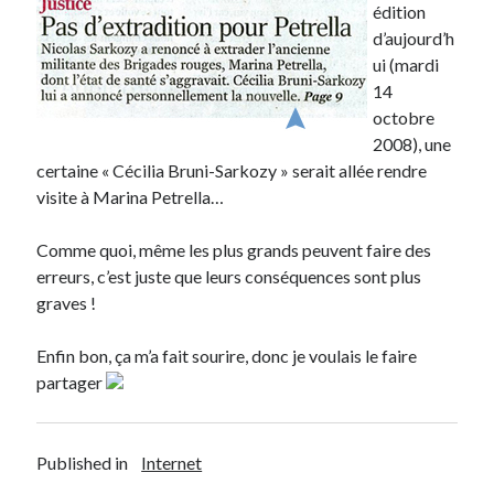
édition
d’aujourd’h
Derniers articles
ui (mardi
Proxae ou comment prouver que vous aviez cette idée avant tout le
14
monde
octobre
La Mesa Ya! ou comment trouver un bon restaurant sur la Costa Blanca
2008), une
Banaya ou comment créer une marque élégante pour chiens et chats
certaine « Cécilia Bruni-Sarkozy » serait allée rendre
protonURL ou comment partager des mots de passe ou informations
visite à Marina Petrella…
confidentielles de façon sécurisée ?
Corriger l’erreur « ‘ps_tablename’ doesn’t exist » sur PrestaShop avec
Comme quoi, même les plus grands peuvent faire des
MySQL 8
erreurs, c’est juste que leurs conséquences sont plus
graves !
Suivez-moi :)
Enfin bon, ça m’a fait sourire, donc je voulais le faire
partager
Published in
Internet