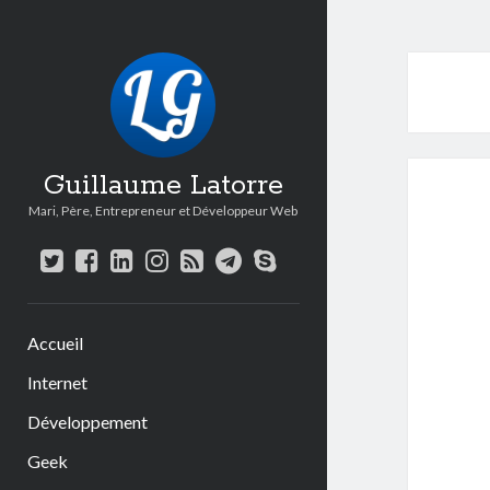
Guillaume Latorre
Mari, Père, Entrepreneur et Développeur Web
twitter
facebook
linkedin
instagram
rss
telegram
skype
Accueil
Internet
Développement
Geek