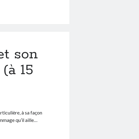
et son
 (à 15
ticulière, à sa façon
mmage qu’il aille…