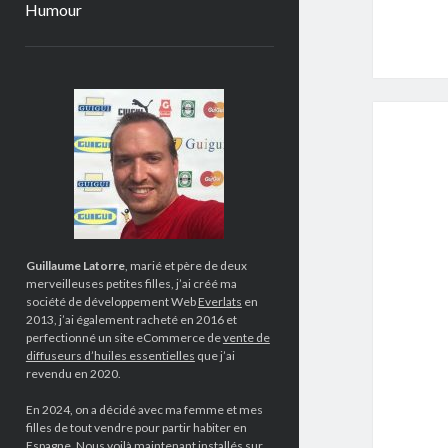
Humour
Sidebar
Guillaume Latorre
, marié et père de deux
merveilleuses petites filles, j’ai créé ma
société de développement Web
Everlats
en
2013, j’ai également racheté en 2016 et
perfectionné un site eCommerce de
vente de
diffuseurs d’huiles essentielles
que j’ai
revendu en 2020.
En 2024, on a décidé avec ma femme et mes
filles de tout vendre pour partir habiter en
Espagne. Nous voilà maintenant installés sur