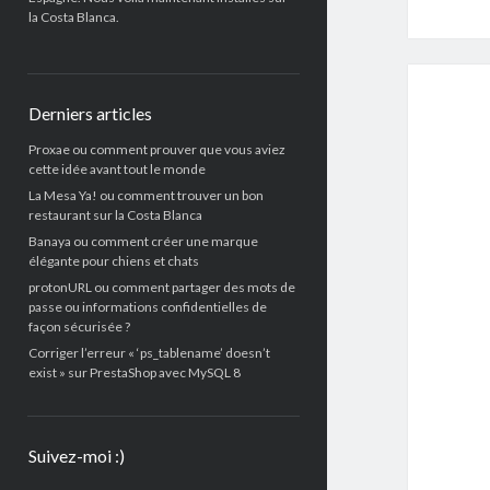
la Costa Blanca.
Derniers articles
Proxae ou comment prouver que vous aviez
cette idée avant tout le monde
La Mesa Ya! ou comment trouver un bon
restaurant sur la Costa Blanca
Banaya ou comment créer une marque
élégante pour chiens et chats
protonURL ou comment partager des mots de
passe ou informations confidentielles de
façon sécurisée ?
Corriger l’erreur « ‘ps_tablename’ doesn’t
exist » sur PrestaShop avec MySQL 8
Suivez-moi :)