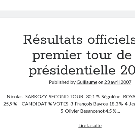
Poelvoorde
et
son
premier
film
Résultats officiel
porno
(à
premier tour de 
15
balles)
présidentielle 2
!
Published by
Guillaume
on
23 avril 2007
Nicolas SARKOZY SECOND TOUR 30,1 % Ségolène RO
25,9 % CANDIDAT % VOTES 3 François Bayrou 18,3 % 4 Jean
5 Olivier Besancenot 4,5 %…
Résultats
Lire la suite
officiels