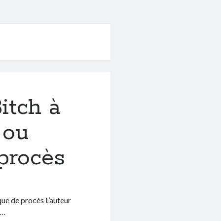
itch à
 ou
procès
que de procès L’auteur
y…