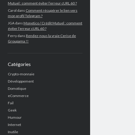
Mutuel : comment éviter l’erreur cURL 60 ?
Carol
dans
Comment récupérer le lien vers
mon profil Telegram ?
JGA
dans
Monetico / Crédit Mutuel : comment
éviter l’erreur cURL 60 ?
Ferry
dans
Rendez-nous la vraie Cerise de
Groupama !!
Catégories
Crypto-monnaie
Développement
Domotique
eCommerce
Fail
Geek
Humour
Internet
Inutile