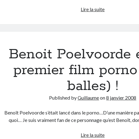
L’hommage
Lire la suite
de
JM
Bitch
à
son
Benoit Poelvoorde 
premier
clip
premier film porno
ou
comment
balles) !
éviter
un
Published by
Guillaume
on
8 janvier 2008
procès
Benoît Poelvoorde s’était lancé dans le porno…D’une manière par
quoi… Je suis vraiment fan de ce personnage qu’est Benoît, do
Benoit
Lire la suite