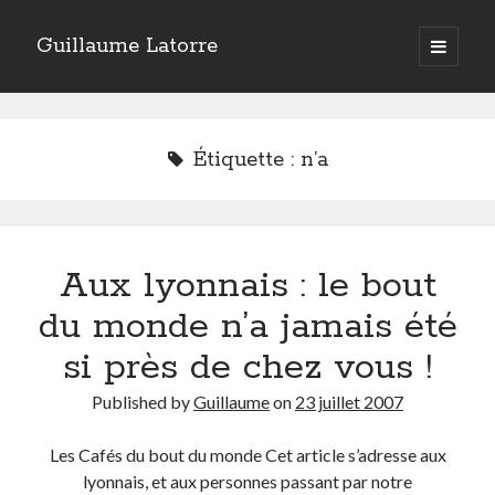
Guillaume Latorre
open
primary
Sidebar
menu
twitter
facebook
linkedin
instagram
rss
telegram
skype
Accueil
Étiquette :
n’a
Internet
Développement
Geek
Aux lyonnais : le bout
Humour
Guillaume Latorre
, marié et père de deux merveilleuses petites filles,
du monde n’a jamais été
j’ai créé ma société de développement Web
Everlats
en 2013, j’ai
également racheté en 2016 et perfectionné un site eCommerce de
si près de chez vous !
vente de diffuseurs d’huiles essentielles
que j’ai revendu en 2020.
Published by
Guillaume
on
23 juillet 2007
En 2024, on a décidé avec ma femme et mes filles de tout vendre pour
partir habiter en Espagne. Nous voilà maintenant installés sur la Costa
Blanca.
Les Cafés du bout du monde Cet article s’adresse aux
lyonnais, et aux personnes passant par notre