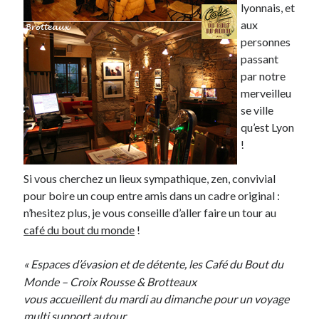
lyonnais, et
aux
Derniers articles
personnes
Proxae ou comment prouver que vous aviez cette idée avant tout le
passant
monde
par notre
La Mesa Ya! ou comment trouver un bon restaurant sur la Costa Blanca
merveilleu
Banaya ou comment créer une marque élégante pour chiens et chats
se ville
protonURL ou comment partager des mots de passe ou informations
qu’est Lyon
confidentielles de façon sécurisée ?
!
Corriger l’erreur « ‘ps_tablename’ doesn’t exist » sur PrestaShop avec
MySQL 8
Si vous cherchez un lieux sympathique, zen, convivial
pour boire un coup entre amis dans un cadre original :
n’hesitez plus, je vous conseille d’aller faire un tour au
Suivez-moi :)
café du bout du monde
!
« Espaces d’évasion et de détente, les Café du Bout du
Monde – Croix Rousse & Brotteaux
vous accueillent du mardi au dimanche pour un voyage
multi support autour