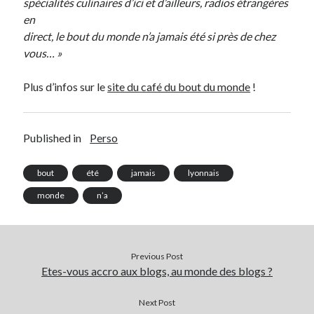
spécialités culinaires d’ici et d’ailleurs, radios étrangères
en
direct, le bout du monde n’a jamais été si près de chez
vous… »
Plus d’infos sur le
site du café du bout du monde
!
Search
Published in
Perso
bout
été
jamais
lyonnais
Commentaires récents
monde
n’a
Guillaume
dans
Monetico / Crédit Mutuel : comment éviter l’erreur
cURL 60 ?
Thibaut Soufflet
dans
Monetico / Crédit Mutuel : comment éviter
l’erreur cURL 60 ?
Previous Post
Carol
dans
Comment récupérer le lien vers mon profil Telegram ?
Etes-vous accro aux blogs, au monde des blogs ?
JGA
dans
Monetico / Crédit Mutuel : comment éviter l’erreur cURL 60 ?
Ferry
dans
Rendez-nous la vraie Cerise de Groupama !!
Next Post