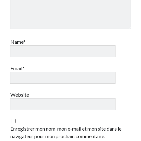
Prestashop
Séries
Sport
Twitter
Name*
Archives
avril 2026
Email*
janvier 2026
octobre 2025
février 2023
mai 2020
Website
avril 2020
octobre 2018
juin 2018
janvier 2018
Enregistrer mon nom, mon e-mail et mon site dans le
juillet 2016
navigateur pour mon prochain commentaire.
avril 2016