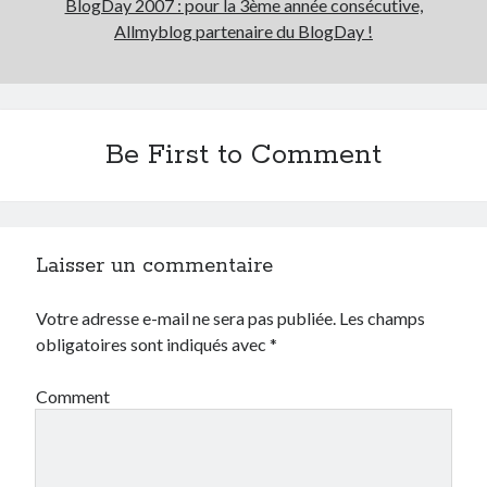
BlogDay 2007 : pour la 3ème année consécutive,
Allmyblog partenaire du BlogDay !
Catégories
Crypto-monnaie
Développement
Domotique
Be First to Comment
eCommerce
Fail
Geek
Humour
Laisser un commentaire
Internet
Inutile
Votre adresse e-mail ne sera pas publiée.
Les champs
iPhone
obligatoires sont indiqués avec
*
lyon
McDonald's
Comment
musique
Non classé
Perso
Politique