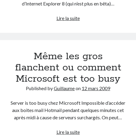
d’Internet Explorer 8 (qui n’est plus en bêta)…
Derniers articles
Installer
Lire la suite
Proxae ou comment prouver que vous aviez cette idée avant tout le
Internet
monde
Explorer
La Mesa Ya! ou comment trouver un bon restaurant sur la Costa Blanca
8
Banaya ou comment créer une marque élégante pour chiens et chats
ou
protonURL ou comment partager des mots de passe ou informations
Même les gros
comment
confidentielles de façon sécurisée ?
Microsoft
flanchent ou comment
Corriger l’erreur « ‘ps_tablename’ doesn’t exist » sur PrestaShop avec
s’enfonce
MySQL 8
Microsoft est too busy
Published by
Guillaume
on
12 mars 2009
Suivez-moi :)
Server is too busy chez Microsoft Impossible d’accéder
aux boites mail Hotmail pendant quelques minutes cet
après midi à cause de serveurs surchargés. On peut…
Même
Lire la suite