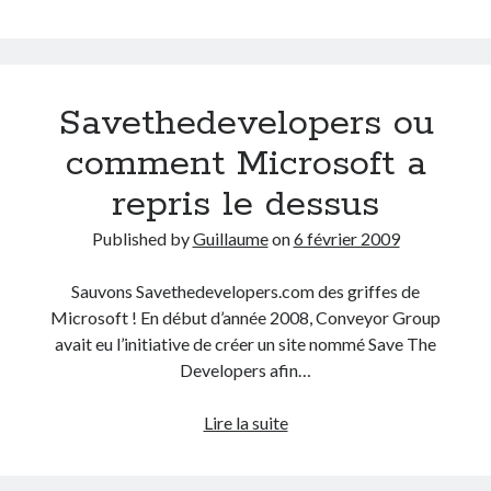
les
gros
flanchent
ou
Savethedevelopers ou
comment
Microsoft
comment Microsoft a
est
repris le dessus
too
busy
Published by
Guillaume
on
6 février 2009
Sauvons Savethedevelopers.com des griffes de
Microsoft ! En début d’année 2008, Conveyor Group
avait eu l’initiative de créer un site nommé Save The
Developers afin…
Savethedevelopers
Lire la suite
ou
comment