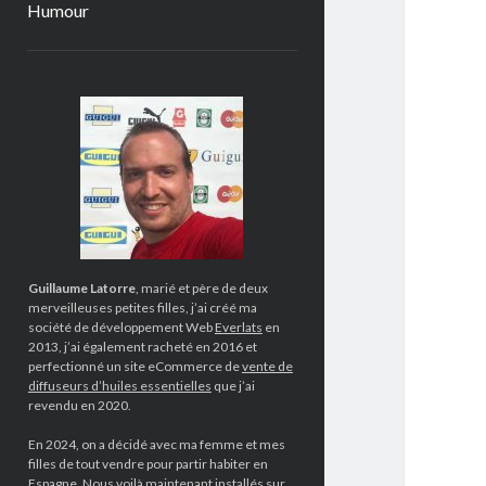
Humour
Sidebar
Guillaume Latorre
, marié et père de deux
merveilleuses petites filles, j’ai créé ma
société de développement Web
Everlats
en
2013, j’ai également racheté en 2016 et
perfectionné un site eCommerce de
vente de
diffuseurs d’huiles essentielles
que j’ai
revendu en 2020.
En 2024, on a décidé avec ma femme et mes
filles de tout vendre pour partir habiter en
Espagne. Nous voilà maintenant installés sur