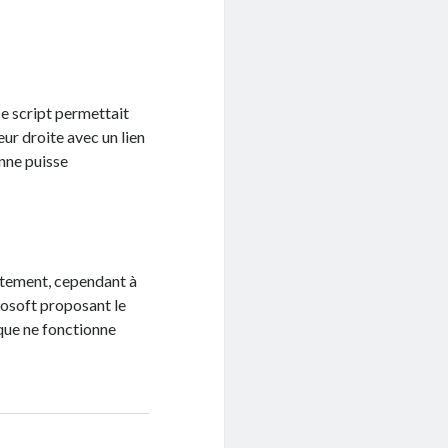
 ce script permettait
ur droite avec un lien
onne puisse
ctement, cependant à
rosoft proposant le
que ne fonctionne