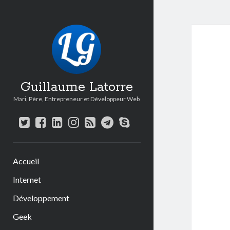
Guillaume Latorre
Mari, Père, Entrepreneur et Développeur Web
twitter
facebook
linkedin
instagram
rss
telegram
skype
Accueil
Internet
Développement
Geek