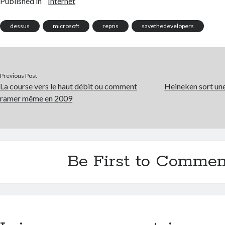
Published in
Internet
dessus
microsoft
repris
savethedevelopers
Previous Post
La course vers le haut débit ou comment
Heineken sort une
ramer même en 2009
Be First to Commen