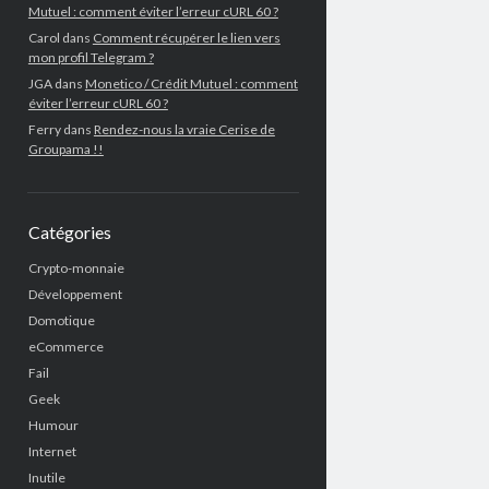
Mutuel : comment éviter l’erreur cURL 60 ?
Carol
dans
Comment récupérer le lien vers
mon profil Telegram ?
JGA
dans
Monetico / Crédit Mutuel : comment
éviter l’erreur cURL 60 ?
Ferry
dans
Rendez-nous la vraie Cerise de
Groupama !!
Catégories
Crypto-monnaie
Développement
Domotique
eCommerce
Fail
Geek
Humour
Internet
Inutile