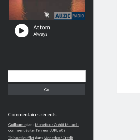
Search
Commentaires récents
Guillaume
dans
Monetico / Crédit Mutuel :
comment éviter l’erreur cURL 60 ?
Thibaut Soufflet
dans
Monetico / Crédit