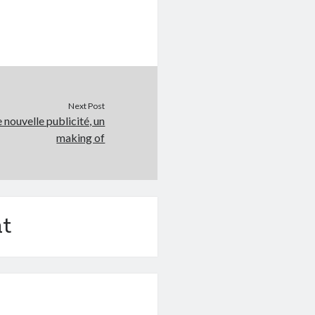
Next Post
 nouvelle publicité, un
making of
t