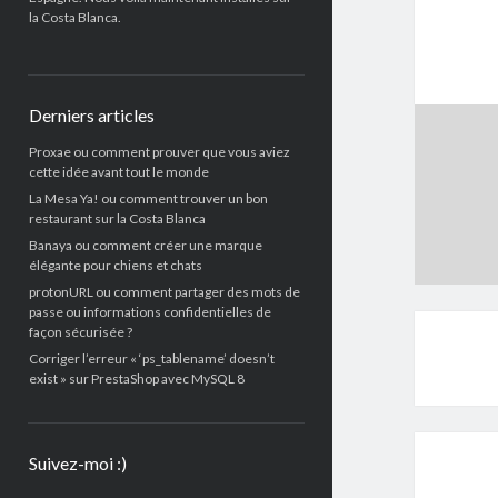
la Costa Blanca.
Derniers articles
Proxae ou comment prouver que vous aviez
cette idée avant tout le monde
La Mesa Ya! ou comment trouver un bon
restaurant sur la Costa Blanca
Banaya ou comment créer une marque
élégante pour chiens et chats
protonURL ou comment partager des mots de
passe ou informations confidentielles de
façon sécurisée ?
Corriger l’erreur « ‘ps_tablename’ doesn’t
exist » sur PrestaShop avec MySQL 8
Suivez-moi :)