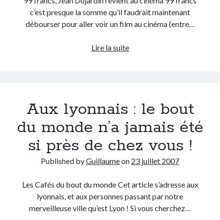
99 francs, Jean Dujardin revient au cinéma 99 francs
c’est presque la somme qu’il faudrait maintenant
Derniers articles
débourser pour aller voir un film au cinéma (entre…
Proxae ou comment prouver que vous aviez cette idée avant tout le
Jamais
Lire la suite
monde
crétin
La Mesa Ya! ou comment trouver un bon restaurant sur la Costa Blanca
irresponsable
Banaya ou comment créer une marque élégante pour chiens et chats
n’a
protonURL ou comment partager des mots de passe ou informations
confidentielles de façon sécurisée ?
été
Aux lyonnais : le bout
Corriger l’erreur « ‘ps_tablename’ doesn’t exist » sur PrestaShop avec
aussi
MySQL 8
puissant
du monde n’a jamais été
que
si près de chez vous !
moi
Suivez-moi :)
!
Published by
Guillaume
on
23 juillet 2007
99
francs…
Les Cafés du bout du monde Cet article s’adresse aux
lyonnais, et aux personnes passant par notre
merveilleuse ville qu’est Lyon ! Si vous cherchez…