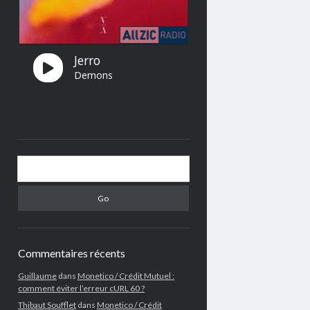
Search
Commentaires récents
Guillaume
dans
Monetico / Crédit Mutuel :
comment éviter l’erreur cURL 60 ?
Thibaut Soufflet
dans
Monetico / Crédit