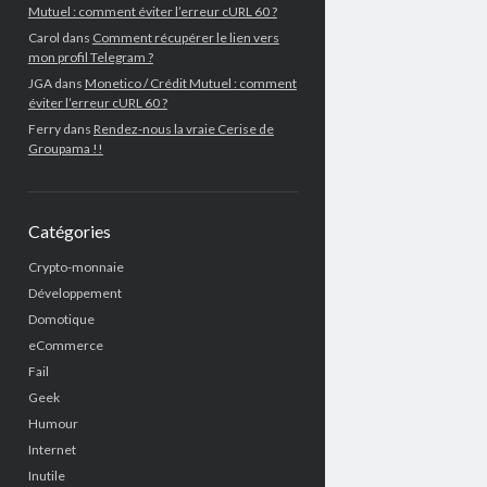
Mutuel : comment éviter l’erreur cURL 60 ?
Carol
dans
Comment récupérer le lien vers
mon profil Telegram ?
JGA
dans
Monetico / Crédit Mutuel : comment
éviter l’erreur cURL 60 ?
Ferry
dans
Rendez-nous la vraie Cerise de
Groupama !!
Catégories
Crypto-monnaie
Développement
Domotique
eCommerce
Fail
Geek
Humour
Internet
Inutile