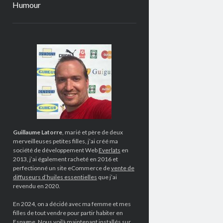
Humour
Sidebar
Guillaume Latorre
, marié et père de deux
merveilleuses petites filles, j’ai créé ma
société de développement Web
Everlats
en
2013, j’ai également racheté en 2016 et
perfectionné un site eCommerce de
vente de
diffuseurs d’huiles essentielles
que j’ai
revendu en 2020.
En 2024, on a décidé avec ma femme et mes
filles de tout vendre pour partir habiter en
Espagne. Nous voilà maintenant installés sur