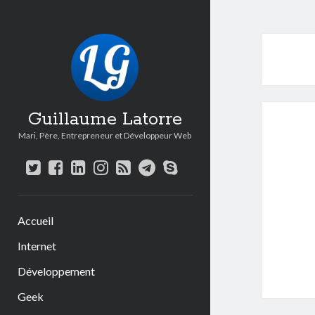
Guillaume Latorre
Mari, Père, Entrepreneur et Développeur Web
twitter
facebook
linkedin
instagram
rss
telegram
skype
Accueil
Internet
Développement
Geek