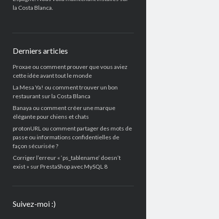
la Costa Blanca.
Derniers articles
Proxae ou comment prouver que vous aviez
cette idée avant tout le monde
La Mesa Ya! ou comment trouver un bon
restaurant sur la Costa Blanca
Banaya ou comment créer une marque
élégante pour chiens et chats
protonURL ou comment partager des mots de
passe ou informations confidentielles de
façon sécurisée ?
Corriger l’erreur « ‘ps_tablename’ doesn’t
exist » sur PrestaShop avec MySQL 8
Suivez-moi :)