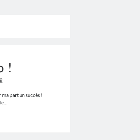
 !
8
 ma part un succès !
(le…