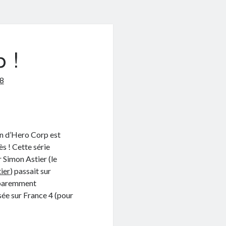
 !
8
n d’Hero Corp est
s ! Cette série
 Simon Astier (le
ier
) passait sur
pparemment
ée sur France 4 (pour