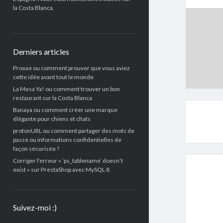
la Costa Blanca.
Derniers articles
Proxae ou comment prouver que vous aviez
cette idée avant tout le monde
La Mesa Ya! ou comment trouver un bon
restaurant sur la Costa Blanca
Banaya ou comment créer une marque
élégante pour chiens et chats
protonURL ou comment partager des mots de
passe ou informations confidentielles de
façon sécurisée ?
Corriger l’erreur « ‘ps_tablename’ doesn’t
exist » sur PrestaShop avec MySQL 8
Suivez-moi :)