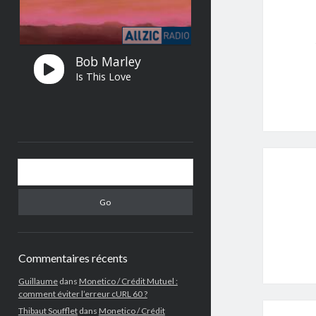
Search
Commentaires récents
Guillaume
dans
Monetico / Crédit Mutuel :
comment éviter l’erreur cURL 60 ?
Thibaut Soufflet
dans
Monetico / Crédit