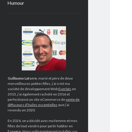
Humour
Sidebar
Guillaume Latorre
, marié et père de deux
merveilleuses petites filles, j’ai créé ma
société de développement Web
Everlats
en
2013, j’ai également racheté en 2016 et
perfectionné un site eCommerce de
vente de
diffuseurs d’huiles essentielles
que j’ai
revendu en 2020.
En 2024, on a décidé avec ma femme et mes
filles de tout vendre pour partir habiter en
Espagne. Nous voilà maintenant installés sur