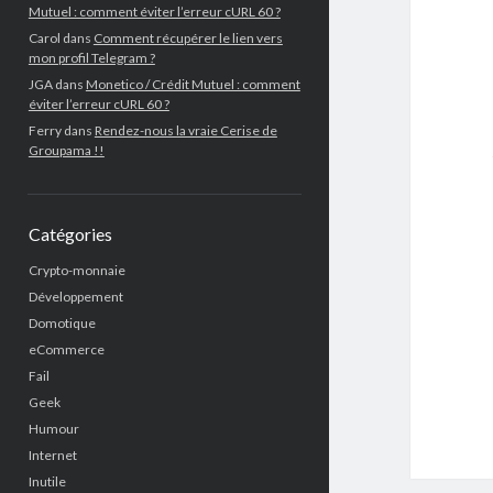
Mutuel : comment éviter l’erreur cURL 60 ?
Carol
dans
Comment récupérer le lien vers
mon profil Telegram ?
JGA
dans
Monetico / Crédit Mutuel : comment
éviter l’erreur cURL 60 ?
Ferry
dans
Rendez-nous la vraie Cerise de
Groupama !!
Catégories
Crypto-monnaie
Développement
Domotique
eCommerce
Fail
Geek
Humour
Internet
Inutile