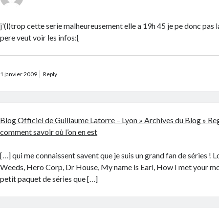
j'(l)trop cette serie malheureusement elle a 19h 45 je pe donc pas 
pere veut voir les infos:{
1 janvier 2009
Reply
Blog Officiel de Guillaume Latorre – Lyon » Archives du Blog » Re
comment savoir où l’on en est
[…] qui me connaissent savent que je suis un grand fan de séries ! 
Weeds, Hero Corp, Dr House, My name is Earl, How I met your mot
petit paquet de séries que […]