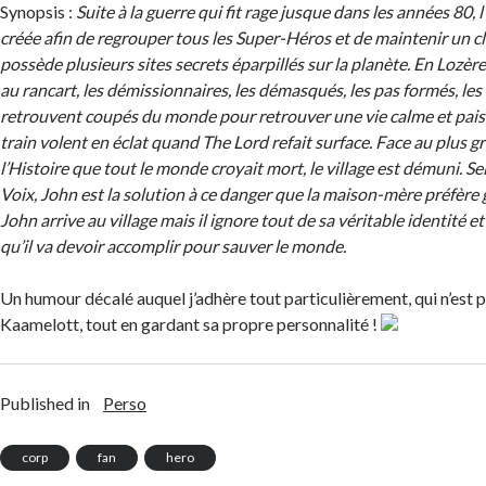
Synopsis :
Suite à la guerre qui fit rage jusque dans les années 80,
créée afin de regrouper tous les Super-Héros et de maintenir un cl
possède plusieurs sites secrets éparpillés sur la planète. En Lozère, 
au rancart, les démissionnaires, les démasqués, les pas formés, les
retrouvent coupés du monde pour retrouver une vie calme et paisib
train volent en éclat quand The Lord refait surface. Face au plus g
l’Histoire que tout le monde croyait mort, le village est démuni. Se
Voix, John est la solution à ce danger que la maison-mère préfère 
John arrive au village mais il ignore tout de sa véritable identité e
qu’il va devoir accomplir pour sauver le monde.
Un humour décalé auquel j’adhère tout particulièrement, qui n’est 
Kaamelott, tout en gardant sa propre personnalité !
Published in
Perso
corp
fan
hero