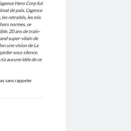
 l’agence Hero Corp fut
imat de paix. L’agence
les retraités, les mis
 hors normes, se
le. 20 ans de train-
rand super-vilain de
lon une vision de La
garder sous silence.
t n’a aucune idée de ce
pas sans rappeler