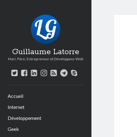
Guillaume Latorre
Mari, Père, Entrepreneur et Développeur Web
twitter
facebook
linkedin
instagram
rss
telegram
skype
Accueil
Internet
Développement
Geek