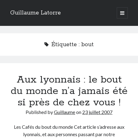
Guillaume Latorre
open
primary
Sidebar
menu
twitter
facebook
linkedin
instagram
rss
telegram
skype
Accueil
Étiquette :
bout
Internet
Développement
Geek
Aux lyonnais : le bout
Humour
Guillaume Latorre
, marié et père de deux merveilleuses petites filles,
du monde n’a jamais été
j’ai créé ma société de développement Web
Everlats
en 2013, j’ai
également racheté en 2016 et perfectionné un site eCommerce de
si près de chez vous !
vente de diffuseurs d’huiles essentielles
que j’ai revendu en 2020.
Published by
Guillaume
on
23 juillet 2007
En 2024, on a décidé avec ma femme et mes filles de tout vendre pour
partir habiter en Espagne. Nous voilà maintenant installés sur la Costa
Blanca.
Les Cafés du bout du monde Cet article s’adresse aux
lyonnais, et aux personnes passant par notre