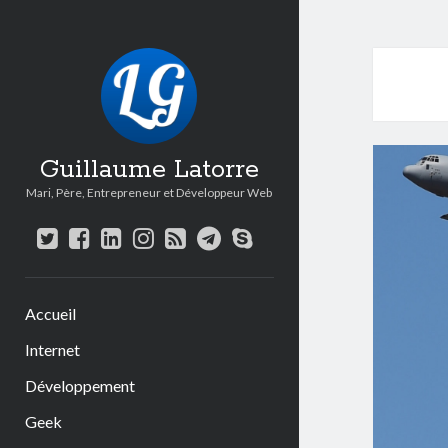
Guillaume Latorre
Mari, Père, Entrepreneur et Développeur Web
twitter
facebook
linkedin
instagram
rss
telegram
skype
Accueil
Internet
Développement
Geek