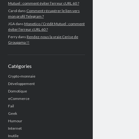
Mutuel : comment éviter l’erreur cURL 60 ?
Carol
dans
Comment récupérer le lien vers
mon profil Telegram ?
JGA
dans
Monetico / Crédit Mutuel : comment
éviter l’erreur cURL 60 ?
Ferry
dans
Rendez-nous la vraie Cerise de
Groupama !!
Catégories
Crypto-monnaie
Développement
Domotique
eCommerce
Fail
Geek
Humour
Internet
Inutile