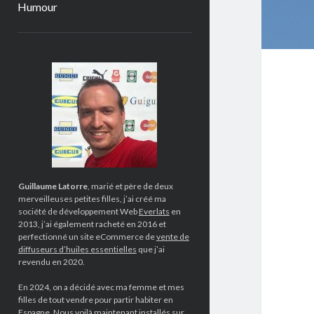
Humour
Sidebar
Guillaume Latorre
, marié et père de deux
merveilleuses petites filles, j’ai créé ma
société de développement Web
Everlats
en
2013, j’ai également racheté en 2016 et
perfectionné un site eCommerce de
vente de
diffuseurs d’huiles essentielles
que j’ai
revendu en 2020.
En 2024, on a décidé avec ma femme et mes
filles de tout vendre pour partir habiter en
Espagne. Nous voilà maintenant installés sur