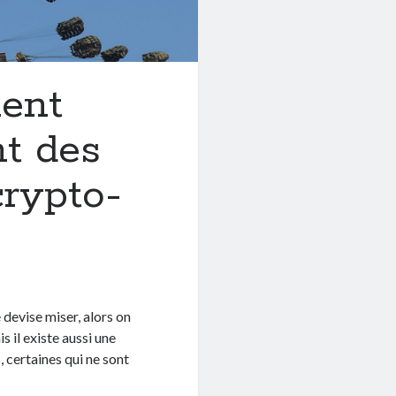
ent
t des
crypto-
e devise miser, alors on
 il existe aussi une
 certaines qui ne sont