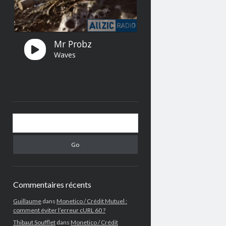
Search
Commentaires récents
Guillaume
dans
Monetico / Crédit Mutuel :
comment éviter l’erreur cURL 60 ?
Thibaut Soufflet
dans
Monetico / Crédit