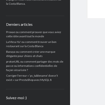
la Costa Blanca.
Derniers articles
Proxae ou comment prouver que vous aviez
cette idée avant tout le monde
La Mesa Ya! ou comment trouver un bon
restaurant sur la Costa Blanca
Banaya ou comment créer une marque
élégante pour chiens et chats
protonURL ou comment partager des mots de
passe ou informations confidentielles de
façon sécurisée ?
Corriger l’erreur « ‘ps_tablename’ doesn’t
exist » sur PrestaShop avec MySQL 8
Suivez-moi :)