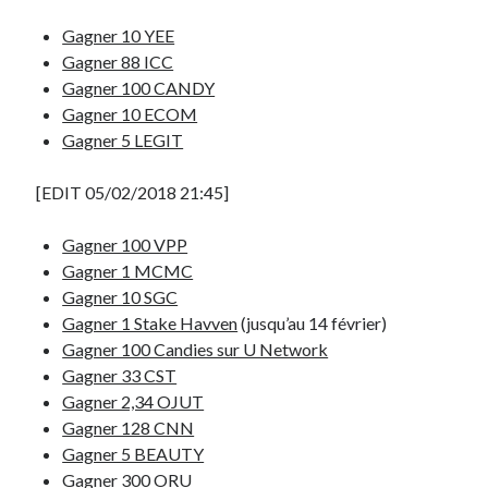
mars 2006
décembre 2005
Gagner 10 YEE
Gagner 88 ICC
Gagner 100 CANDY
Gagner 10 ECOM
Partenaires
Gagner 5 LEGIT
Hébergement et installation PrestaShop
Amazon
[EDIT 05/02/2018 21:45]
Gagner 100 VPP
Mentions Légales
Gagner 1 MCMC
Politique des cookies
Gagner 10 SGC
Gagner 1 Stake Havven
(jusqu’au 14 février)
Gagner 100 Candies sur U Network
Gagner 33 CST
Gagner 2,34 OJUT
Gagner 128 CNN
Gagner 5 BEAUTY
Gagner 300 ORU