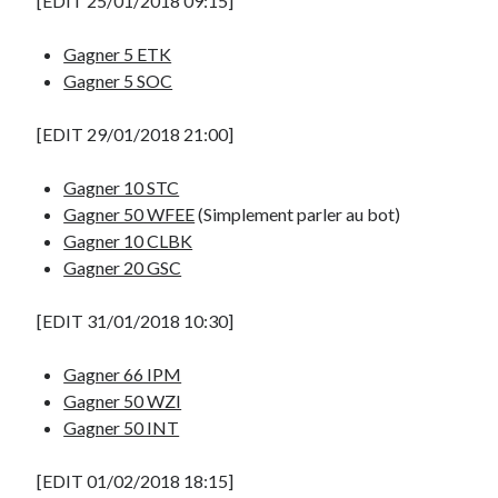
[EDIT 25/01/2018 09:15]
juillet 2008
juin 2008
Gagner 5 ETK
mai 2008
Gagner 5 SOC
mars 2008
février 2008
[EDIT 29/01/2018 21:00]
janvier 2008
décembre 2007
Gagner 10 STC
novembre 2007
Gagner 50 WFEE
(Simplement parler au bot)
octobre 2007
Gagner 10 CLBK
septembre 2007
Gagner 20 GSC
août 2007
juillet 2007
[EDIT 31/01/2018 10:30]
juin 2007
mai 2007
Gagner 66 IPM
avril 2007
Gagner 50 WZI
janvier 2007
Gagner 50 INT
novembre 2006
juin 2006
[EDIT 01/02/2018 18:15]