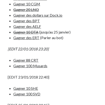
mars 2011
Gagner 10 CGM
décembre 2010
Gagner 20 LNO
juin 2010
Gagner des dollars sur Dock.io
mai 2010
Gagner des BPT
mars 2010
Gagner des AELF
octobre 2009
Gagner 10 DTA
(jusqu’au 25 janvier)
septembre 2009
Gagner des ERT
(Parler au bot)
août 2009
juillet 2009
[EDIT 22/01/2018 23:20]
juin 2009
avril 2009
Gagner 88 CRT
mars 2009
Gagner 100 Musards
février 2009
janvier 2009
[EDIT 23/01/2018 22:40]
décembre 2008
novembre 2008
Gagner 10 SHE
octobre 2008
Gagner 100 SVD
septembre 2008
août 2008