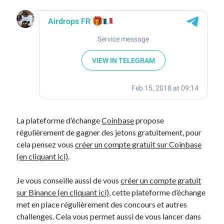
Catégories
Crypto-monnaie
Développement
Domotique
eCommerce
Fail
Geek
Humour
La plateforme d’échange
Coinbase
propose
Internet
régulièrement de gagner des jetons gratuitement, pour
Inutile
cela pensez vous
créer un compte gratuit sur Coinbase
iPhone
(en cliquant ici)
.
lyon
McDonald's
Je vous conseille aussi de vous
créer un compte gratuit
musique
sur Binance (en cliquant ici)
, cette plateforme d’échange
Non classé
met en place régulièrement des concours et autres
Perso
challenges. Cela vous permet aussi de vous lancer dans
Politique