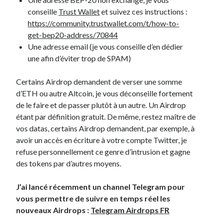
conseille
Trust Wallet
et suivez ces instructions :
https://community.trustwallet.com/t/how-to-
get-bep20-address/70844
Une adresse email (je vous conseille d’en dédier
une afin d’éviter trop de SPAM)
Search
Certains Airdrop demandent de verser une somme
d’ETH ou autre Altcoin, je vous déconseille fortement
de le faire et de passer plutôt à un autre. Un Airdrop
étant par définition gratuit. De même, restez maître de
Commentaires récents
vos datas, certains Airdrop demandent, par exemple, à
avoir un accès en écriture à votre compte Twitter, je
Guillaume
dans
Monetico / Crédit Mutuel : comment éviter l’erreur
cURL 60 ?
refuse personnellement ce genre d’intrusion et gagne
Thibaut Soufflet
dans
Monetico / Crédit Mutuel : comment éviter
des tokens par d’autres moyens.
l’erreur cURL 60 ?
Carol
dans
Comment récupérer le lien vers mon profil Telegram ?
J’ai lancé récemment un channel Telegram pour
JGA
dans
Monetico / Crédit Mutuel : comment éviter l’erreur cURL 60 ?
vous permettre de suivre en temps réel les
Ferry
dans
Rendez-nous la vraie Cerise de Groupama !!
nouveaux Airdrops :
Telegram Airdrops FR