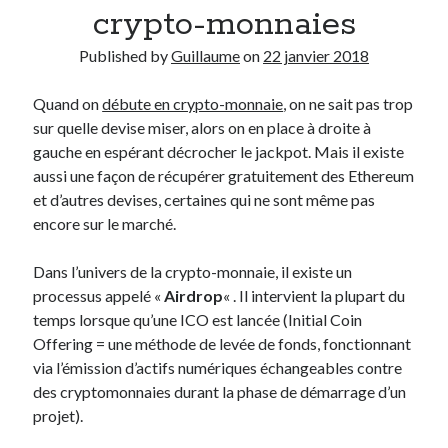
crypto-monnaies
Derniers articles
Published by
Guillaume
on
22 janvier 2018
Proxae ou comment prouver que vous aviez cette idée avant tout le
monde
Quand on
débute en crypto-monnaie
, on ne sait pas trop
La Mesa Ya! ou comment trouver un bon restaurant sur la Costa Blanca
sur quelle devise miser, alors on en place à droite à
Banaya ou comment créer une marque élégante pour chiens et chats
gauche en espérant décrocher le jackpot. Mais il existe
protonURL ou comment partager des mots de passe ou informations
aussi une façon de récupérer gratuitement des Ethereum
confidentielles de façon sécurisée ?
et d’autres devises, certaines qui ne sont même pas
Corriger l’erreur « ‘ps_tablename’ doesn’t exist » sur PrestaShop avec
encore sur le marché.
MySQL 8
Dans l’univers de la crypto-monnaie, il existe un
processus appelé «
Airdrop
« . Il intervient la plupart du
Suivez-moi :)
temps lorsque qu’une ICO est lancée (Initial Coin
Offering = une méthode de levée de fonds, fonctionnant
via l’émission d’actifs numériques échangeables contre
des cryptomonnaies durant la phase de démarrage d’un
projet).