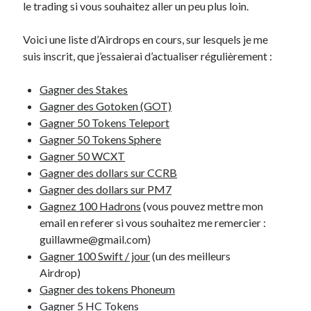
le trading si vous souhaitez aller un peu plus loin.
Prestashop
Séries
Voici une liste d’Airdrops en cours, sur lesquels je me
Sport
suis inscrit, que j’essaierai d’actualiser régulièrement :
Twitter
Gagner des Stakes
Gagner des Gotoken (GOT)
Archives
Gagner 50 Tokens Teleport
avril 2026
Gagner 50 Tokens Sphere
janvier 2026
Gagner 50 WCXT
octobre 2025
Gagner des dollars sur CCRB
février 2023
Gagner des dollars sur PM7
mai 2020
Gagnez 100 Hadrons
(vous pouvez mettre mon
avril 2020
email en referer si vous souhaitez me remercier :
octobre 2018
guillawme@gmail.com
)
juin 2018
Gagner 100 Swift / jour
(un des meilleurs
janvier 2018
Airdrop)
juillet 2016
Gagner des tokens Phoneum
avril 2016
Gagner 5 HC Tokens