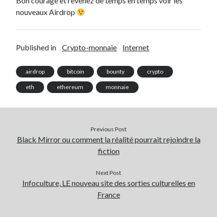
Bon courage et revenez de temps en temps voir les
nouveaux Airdrop
Published in
Crypto-monnaie
Internet
airdrop
bitcoin
bounty
crypto
eth
ethereum
monnaie
Previous Post
Black Mirror ou comment la réalité pourrait rejoindre la
fiction
Next Post
Infoculture, LE nouveau site des sorties culturelles en
France