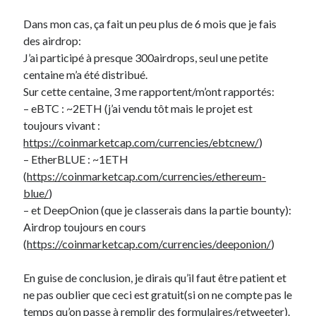
Dans mon cas, ça fait un peu plus de 6 mois que je fais
des airdrop:
J’ai participé à presque 300airdrops, seul une petite
centaine m’a été distribué.
Sur cette centaine, 3 me rapportent/m’ont rapportés:
– eBTC : ~2ETH (j’ai vendu tôt mais le projet est
toujours vivant :
https://coinmarketcap.com/currencies/ebtcnew/
)
– EtherBLUE : ~1ETH
(
https://coinmarketcap.com/currencies/ethereum-
blue/
)
– et DeepOnion (que je classerais dans la partie bounty):
Airdrop toujours en cours
(
https://coinmarketcap.com/currencies/deeponion/
)
En guise de conclusion, je dirais qu’il faut être patient et
ne pas oublier que ceci est gratuit(si on ne compte pas le
temps qu’on passe à remplir des formulaires/retweeter).