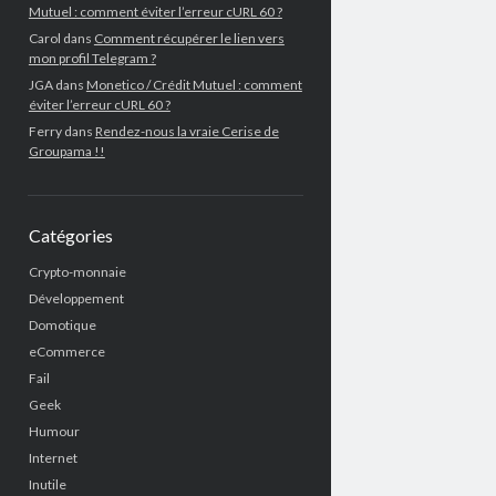
Mutuel : comment éviter l’erreur cURL 60 ?
Carol
dans
Comment récupérer le lien vers
mon profil Telegram ?
JGA
dans
Monetico / Crédit Mutuel : comment
éviter l’erreur cURL 60 ?
Ferry
dans
Rendez-nous la vraie Cerise de
Groupama !!
Catégories
Crypto-monnaie
Développement
Domotique
eCommerce
Fail
Geek
Humour
Internet
Inutile