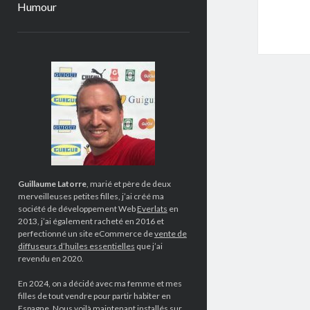
Humour
Sidebar
Guillaume Latorre
, marié et père de deux
merveilleuses petites filles, j’ai créé ma
société de développement Web
Everlats
en
2013, j’ai également racheté en 2016 et
perfectionné un site eCommerce de
vente de
diffuseurs d’huiles essentielles
que j’ai
revendu en 2020.
En 2024, on a décidé avec ma femme et mes
filles de tout vendre pour partir habiter en
Espagne. Nous voilà maintenant installés sur