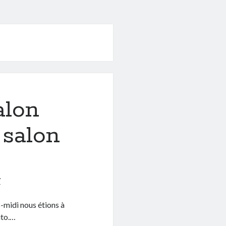
alon
 salon
7
-midi nous étions à
uto.…