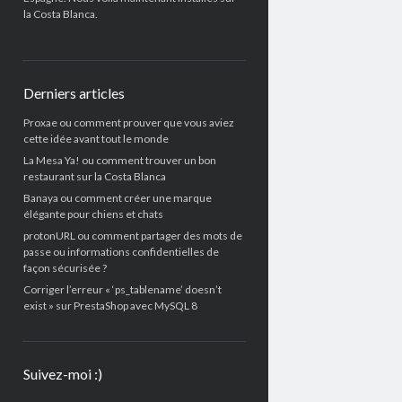
la Costa Blanca.
Derniers articles
Proxae ou comment prouver que vous aviez
cette idée avant tout le monde
La Mesa Ya! ou comment trouver un bon
restaurant sur la Costa Blanca
Banaya ou comment créer une marque
élégante pour chiens et chats
protonURL ou comment partager des mots de
passe ou informations confidentielles de
façon sécurisée ?
Corriger l’erreur « ‘ps_tablename’ doesn’t
exist » sur PrestaShop avec MySQL 8
Suivez-moi :)