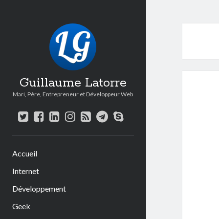
Guillaume Latorre
Mari, Père, Entrepreneur et Développeur Web
twitter
facebook
linkedin
instagram
rss
telegram
skype
Accueil
Internet
Développement
Geek