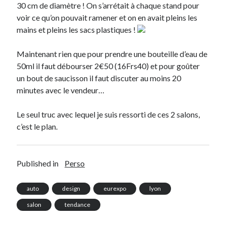
30 cm de diamètre ! On s’arrétait à chaque stand pour
voir ce qu’on pouvait ramener et on en avait pleins les
Catégories
mains et pleins les sacs plastiques !
Crypto-monnaie
Développement
Maintenant rien que pour prendre une bouteille d’eau de
Domotique
50ml il faut débourser 2€50 (16Frs40) et pour goûter
eCommerce
un bout de saucisson il faut discuter au moins 20
Fail
minutes avec le vendeur…
Geek
Humour
Le seul truc avec lequel je suis ressorti de ces 2 salons,
Internet
c’est le plan.
Inutile
iPhone
lyon
Published in
Perso
McDonald's
musique
auto
design
eurexpo
lyon
Non classé
salon
tendance
Perso
Politique