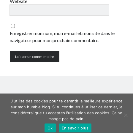
Website
juillet 2008
juin 2008
mai 2008
mars 2008
Enregistrer mon nom, mon e-mail et mon site dans le
février 2008
navigateur pour mon prochain commentaire.
janvier 2008
décembre 2007
novembre 2007
octobre 2007
septembre 2007
août 2007
juillet 2007
juin 2007
mai 2007
J'utilise des cookies pour te garantir la meilleure expérience
avril 2007
sur mon humble blog. Si tu continues à utiliser ce dernier, je
considérerai que tu acceptes l'utilisation des cookies. Ça ne
janvier 2007
mange pas de pain.
novembre 2006
juin 2006
Ok
En savoir plus
Author WordPress Theme
by Compete Themes