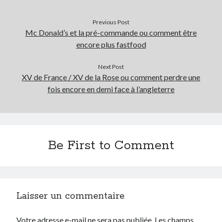
Prestashop
Séries
Previous Post
Mc Donald’s et la pré-commande ou comment être
Sport
encore plus fastfood
Twitter
Next Post
XV de France / XV de la Rose ou comment perdre une
Archives
fois encore en demi face à l’angleterre
avril 2026
janvier 2026
octobre 2025
février 2023
Be First to Comment
mai 2020
avril 2020
octobre 2018
juin 2018
janvier 2018
Laisser un commentaire
juillet 2016
avril 2016
Votre adresse e-mail ne sera pas publiée.
Les champs