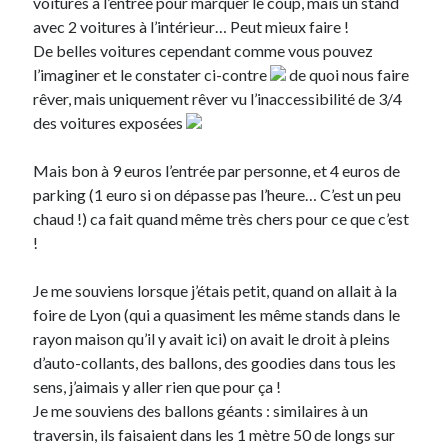
voitures à l’entrée pour marquer le coup, mais un stand
avec 2 voitures à l’intérieur… Peut mieux faire !
De belles voitures cependant comme vous pouvez
l’imaginer et le constater ci-contre
de quoi nous faire
rêver, mais uniquement rêver vu l’inaccessibilité de 3/4
des voitures exposées
Search
Mais bon à 9 euros l’entrée par personne, et 4 euros de
parking (1 euro si on dépasse pas l’heure… C’est un peu
chaud !) ca fait quand même très chers pour ce que c’est
!
Commentaires récents
Guillaume
dans
Monetico / Crédit Mutuel : comment éviter l’erreur
Je me souviens lorsque j’étais petit, quand on allait à la
cURL 60 ?
foire de Lyon (qui a quasiment les même stands dans le
Thibaut Soufflet
dans
Monetico / Crédit Mutuel : comment éviter
rayon maison qu’il y avait ici) on avait le droit à pleins
l’erreur cURL 60 ?
d’auto-collants, des ballons, des goodies dans tous les
Carol
dans
Comment récupérer le lien vers mon profil Telegram ?
sens, j’aimais y aller rien que pour ça !
JGA
dans
Monetico / Crédit Mutuel : comment éviter l’erreur cURL 60 ?
Je me souviens des ballons géants : similaires à un
Ferry
dans
Rendez-nous la vraie Cerise de Groupama !!
traversin, ils faisaient dans les 1 mètre 50 de longs sur