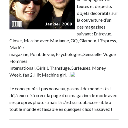
textes et de petits
Derniers articles
objets décoratifs sur
la couverture d’un
Proxae ou comment prouver que vous aviez cette idée avant tout le
des magazines
monde
suivant : Entrevue,
La Mesa Ya! ou comment trouver un bon restaurant sur la Costa Blanca
Closer, Marche avec Marianne, GQ, Glamour, L’Express,
Banaya ou comment créer une marque élégante pour chiens et chats
Mariée
protonURL ou comment partager des mots de passe ou informations
confidentielles de façon sécurisée ?
magazine, Point de vue, Psychologies, Sensuelle, Vogue
Corriger l’erreur « ‘ps_tablename’ doesn’t exist » sur PrestaShop avec
Hommes
MySQL 8
International, Girls !, Transfuge, Surfeuses, Money
Week, fan 2, Hit Machine girl…
Suivez-moi :)
Le concept n’est pas nouveau, pas mal de monde s’est
déjà exercé à créer la page d’un magazine de mode avec
ses propres photos, mais là c’est surtout accessible à
tout le monde et faisable en quelques clics ! Essayez !