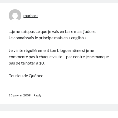
marhart
…je ne sais pas ce que je vais en faire mais j’adore.
Search
Je connaissais le principe mais en « english ».
Je visite régulièrement ton blogue même si je ne
commente pas à chaque visite… par contre je ne manque
pas de te noter à 10.
Commentaires récents
Tourlou de Québec.
Guillaume
dans
Monetico / Crédit Mutuel : comment éviter l’erreur
cURL 60 ?
Thibaut Soufflet
dans
Monetico / Crédit Mutuel : comment éviter
l’erreur cURL 60 ?
28 janvier 2009
Reply
Carol
dans
Comment récupérer le lien vers mon profil Telegram ?
JGA
dans
Monetico / Crédit Mutuel : comment éviter l’erreur cURL 60 ?
Ferry
dans
Rendez-nous la vraie Cerise de Groupama !!