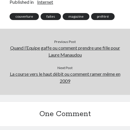
Published in
Internet
couverture
faites
magazine
préféré
Previous Post
Quand l’Equipe gaffe ou comment prendre une fille pour
Laure Manaudou
Next Post
La course vers le haut débit ou comment ramer même en
2009
One Comment