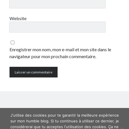
Prestashop
Séries
Website
Sport
Twitter
Archives
Enregistrer mon nom, mon e-mail et mon site dans le
navigateur pour mon prochain commentaire.
avril 2026
janvier 2026
octobre 2025
février 2023
mai 2020
avril 2020
octobre 2018
juin 2018
janvier 2018
J'utilise des cookies pour te garantir la meilleure expérience
juillet 2016
sur mon humble blog. Si tu continues à utiliser ce dernier, je
avril 2016
considérerai que tu acceptes l'utilisation des cookies. Ça ne