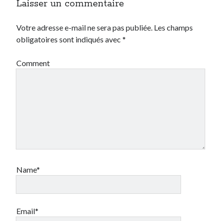
Laisser un commentaire
Catégories
Votre adresse e-mail ne sera pas publiée.
Les champs
obligatoires sont indiqués avec
*
Crypto-monnaie
Développement
Comment
Domotique
eCommerce
Fail
Geek
Humour
Internet
Inutile
iPhone
lyon
Name*
McDonald's
musique
Non classé
Perso
Email*
Politique