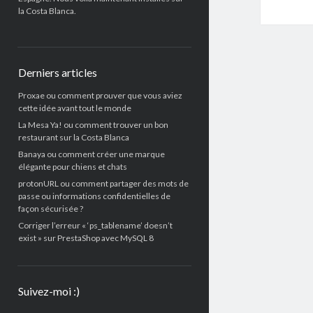
la Costa Blanca.
Derniers articles
Proxae ou comment prouver que vous aviez
cette idée avant tout le monde
La Mesa Ya! ou comment trouver un bon
restaurant sur la Costa Blanca
Banaya ou comment créer une marque
élégante pour chiens et chats
protonURL ou comment partager des mots de
passe ou informations confidentielles de
façon sécurisée ?
Corriger l’erreur « ‘ps_tablename’ doesn’t
exist » sur PrestaShop avec MySQL 8
Suivez-moi :)