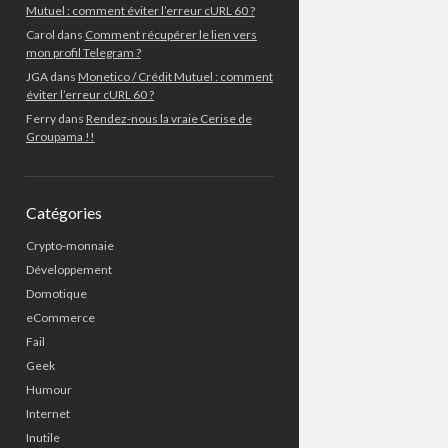
Mutuel : comment éviter l’erreur cURL 60 ?
Carol
dans
Comment récupérer le lien vers
mon profil Telegram ?
JGA
dans
Monetico / Crédit Mutuel : comment
éviter l’erreur cURL 60 ?
Ferry
dans
Rendez-nous la vraie Cerise de
Groupama !!
Catégories
Crypto-monnaie
Développement
Domotique
eCommerce
Fail
Geek
Humour
Internet
Inutile