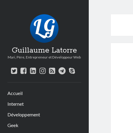
Guillaume Latorre
Mari, Père, Entrepreneur et Développeur Web
twitter
facebook
linkedin
instagram
rss
telegram
skype
Accueil
Internet
Développement
Geek