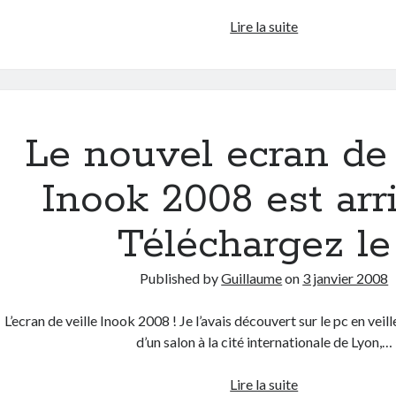
Inook
Lire la suite
crée
Anooki
et
téléchargez
le
Le nouvel ecran de 
nouvel
écran
Inook 2008 est arri
de
veille
Téléchargez le 
2009
!
Published by
Guillaume
on
3 janvier 2008
L’ecran de veille Inook 2008 ! Je l’avais découvert sur le pc en veill
d’un salon à la cité internationale de Lyon,…
Le
Lire la suite