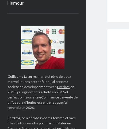
Humour
Sidebar
Guillaume Latorre
, marié et père de deux
merveilleuses petites filles, j’ai créé ma
société de développement Web
Everlats
en
2013, j’ai également racheté en 2016 et
perfectionné un site eCommerce de
vente de
diffuseurs d’huiles essentielles
que j’ai
revendu en 2020.
En 2024, on a décidé avec ma femme et mes
filles de tout vendre pour partir habiter en
Espagne. Nous voilà maintenant installés sur