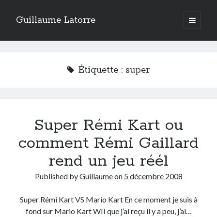
Guillaume Latorre
open
primary
Sidebar
menu
twitter
facebook
linkedin
instagram
rss
telegram
skype
Accueil
Étiquette :
super
Internet
Développement
Geek
Super Rémi Kart ou
Humour
Guillaume Latorre
, marié et père de deux merveilleuses petites filles,
comment Rémi Gaillard
j’ai créé ma société de développement Web
Everlats
en 2013, j’ai
également racheté en 2016 et perfectionné un site eCommerce de
rend un jeu réél
vente de diffuseurs d’huiles essentielles
que j’ai revendu en 2020.
Published by
Guillaume
on
5 décembre 2008
En 2024, on a décidé avec ma femme et mes filles de tout vendre pour
partir habiter en Espagne. Nous voilà maintenant installés sur la Costa
Blanca.
Super Rémi Kart VS Mario Kart En ce moment je suis à
fond sur Mario Kart WII que j’ai reçu il y a peu, j’ai…