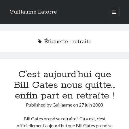
Guillaume Latorre
open
primary
Sidebar
menu
twitter
facebook
linkedin
instagram
rss
telegram
skype
Accueil
Étiquette :
retraite
Internet
Développement
Geek
C’est aujourd’hui que
Humour
Guillaume Latorre
, marié et père de deux merveilleuses petites filles,
Bill Gates nous quitte…
j’ai créé ma société de développement Web
Everlats
en 2013, j’ai
également racheté en 2016 et perfectionné un site eCommerce de
enfin part en retraite !
vente de diffuseurs d’huiles essentielles
que j’ai revendu en 2020.
Published by
Guillaume
on
27 juin 2008
En 2024, on a décidé avec ma femme et mes filles de tout vendre pour
partir habiter en Espagne. Nous voilà maintenant installés sur la Costa
Blanca.
Bill Gates prend sa retraite ! Ca y est, c’est
officiellement aujourd’hui que Bill Gates prend sa