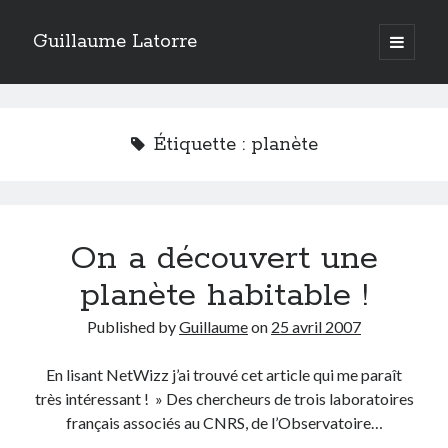
Guillaume Latorre
open
primary
Sidebar
menu
twitter
facebook
linkedin
instagram
rss
telegram
skype
Accueil
Étiquette :
planète
Internet
Développement
Geek
On a découvert une
Humour
Guillaume Latorre
, marié et père de deux merveilleuses petites filles,
planète habitable !
j’ai créé ma société de développement Web
Everlats
en 2013, j’ai
également racheté en 2016 et perfectionné un site eCommerce de
Published by
Guillaume
on
25 avril 2007
vente de diffuseurs d’huiles essentielles
que j’ai revendu en 2020.
En 2024, on a décidé avec ma femme et mes filles de tout vendre pour
En lisant NetWizz j’ai trouvé cet article qui me paraît
partir habiter en Espagne. Nous voilà maintenant installés sur la Costa
très intéressant ! » Des chercheurs de trois laboratoires
Blanca.
français associés au CNRS, de l’Observatoire…