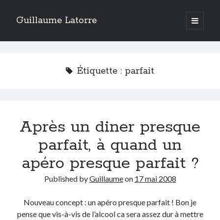
Guillaume Latorre
open
primary
Sidebar
menu
twitter
facebook
linkedin
instagram
rss
telegram
skype
Accueil
Étiquette :
parfait
Internet
Développement
Geek
Après un diner presque
Humour
Guillaume Latorre
, marié et père de deux merveilleuses petites filles,
parfait, à quand un
j’ai créé ma société de développement Web
Everlats
en 2013, j’ai
également racheté en 2016 et perfectionné un site eCommerce de
apéro presque parfait ?
vente de diffuseurs d’huiles essentielles
que j’ai revendu en 2020.
Published by
Guillaume
on
17 mai 2008
En 2024, on a décidé avec ma femme et mes filles de tout vendre pour
partir habiter en Espagne. Nous voilà maintenant installés sur la Costa
Blanca.
Nouveau concept : un apéro presque parfait ! Bon je
pense que vis-à-vis de l’alcool ca sera assez dur à mettre