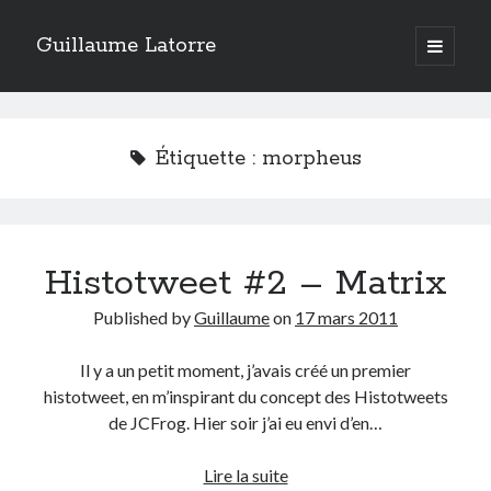
Guillaume Latorre
open
primary
Sidebar
menu
twitter
facebook
linkedin
instagram
rss
telegram
skype
Accueil
Étiquette :
morpheus
Internet
Développement
Geek
Histotweet #2 – Matrix
Humour
Guillaume Latorre
, marié et père de deux merveilleuses petites filles,
Published by
Guillaume
on
17 mars 2011
j’ai créé ma société de développement Web
Everlats
en 2013, j’ai
également racheté en 2016 et perfectionné un site eCommerce de
vente de diffuseurs d’huiles essentielles
que j’ai revendu en 2020.
Il y a un petit moment, j’avais créé un premier
histotweet, en m’inspirant du concept des Histotweets
En 2024, on a décidé avec ma femme et mes filles de tout vendre pour
de JCFrog. Hier soir j’ai eu envi d’en…
partir habiter en Espagne. Nous voilà maintenant installés sur la Costa
Blanca.
Histotweet
Lire la suite