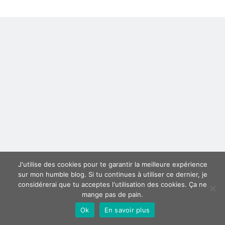
#2
–
Derniers articles
Matrix
Proxae ou comment prouver que vous aviez cette idée avant tout le
monde
La Mesa Ya! ou comment trouver un bon restaurant sur la Costa Blanca
Banaya ou comment créer une marque élégante pour chiens et chats
protonURL ou comment partager des mots de passe ou informations
confidentielles de façon sécurisée ?
Corriger l’erreur « ‘ps_tablename’ doesn’t exist » sur PrestaShop avec
MySQL 8
Suivez-moi :)
J'utilise des cookies pour te garantir la meilleure expérience
sur mon humble blog. Si tu continues à utiliser ce dernier, je
considérerai que tu acceptes l'utilisation des cookies. Ça ne
mange pas de pain.
Ok
En savoir plus
Author WordPress Theme
by Compete Themes