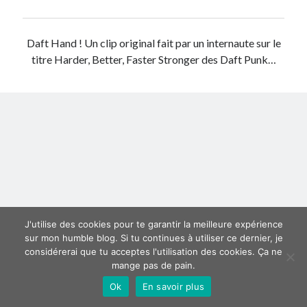
Derniers articles
Daft Hand ! Un clip original fait par un internaute sur le
Proxae ou comment prouver que vous aviez cette idée avant tout le
titre Harder, Better, Faster Stronger des Daft Punk…
monde
La Mesa Ya! ou comment trouver un bon restaurant sur la Costa Blanca
Banaya ou comment créer une marque élégante pour chiens et chats
protonURL ou comment partager des mots de passe ou informations
confidentielles de façon sécurisée ?
Corriger l’erreur « ‘ps_tablename’ doesn’t exist » sur PrestaShop avec
MySQL 8
Suivez-moi :)
J'utilise des cookies pour te garantir la meilleure expérience
sur mon humble blog. Si tu continues à utiliser ce dernier, je
considérerai que tu acceptes l'utilisation des cookies. Ça ne
mange pas de pain.
Ok
En savoir plus
Author WordPress Theme
by Compete Themes