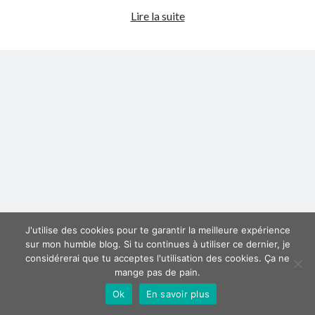
Adriana
Lire la suite
Derniers articles
Karembeu
à
Proxae ou comment prouver que vous aviez cette idée avant tout le
Lyon
monde
!
La Mesa Ya! ou comment trouver un bon restaurant sur la Costa Blanca
Banaya ou comment créer une marque élégante pour chiens et chats
protonURL ou comment partager des mots de passe ou informations
confidentielles de façon sécurisée ?
Corriger l’erreur « ‘ps_tablename’ doesn’t exist » sur PrestaShop avec
MySQL 8
Suivez-moi :)
J'utilise des cookies pour te garantir la meilleure expérience
sur mon humble blog. Si tu continues à utiliser ce dernier, je
considérerai que tu acceptes l'utilisation des cookies. Ça ne
mange pas de pain.
Ok
En savoir plus
Author WordPress Theme
by Compete Themes