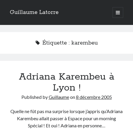
Guillaume Latorre
open
primary
Sidebar
menu
twitter
facebook
linkedin
instagram
rss
telegram
skype
Accueil
Étiquette :
karembeu
Internet
Développement
Geek
Adriana Karembeu à
Humour
Guillaume Latorre
, marié et père de deux merveilleuses petites filles,
Lyon !
j’ai créé ma société de développement Web
Everlats
en 2013, j’ai
également racheté en 2016 et perfectionné un site eCommerce de
Published by
Guillaume
on
8 décembre 2005
vente de diffuseurs d’huiles essentielles
que j’ai revendu en 2020.
En 2024, on a décidé avec ma femme et mes filles de tout vendre pour
Quelle ne fût pas ma surprise lorsque j’appris qu’Adriana
partir habiter en Espagne. Nous voilà maintenant installés sur la Costa
Karembeu allait passer à Espace pour un morning
Blanca.
Spécial ! Et oui ! Adriana en personne…