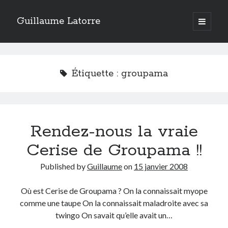
Guillaume Latorre
open
primary
Sidebar
menu
twitter
facebook
linkedin
instagram
rss
telegram
skype
Accueil
Étiquette :
groupama
Internet
Développement
Geek
Rendez-nous la vraie
Humour
Guillaume Latorre
, marié et père de deux merveilleuses petites filles,
Cerise de Groupama !!
j’ai créé ma société de développement Web
Everlats
en 2013, j’ai
également racheté en 2016 et perfectionné un site eCommerce de
Published by
Guillaume
on
15 janvier 2008
vente de diffuseurs d’huiles essentielles
que j’ai revendu en 2020.
En 2024, on a décidé avec ma femme et mes filles de tout vendre pour
Où est Cerise de Groupama ? On la connaissait myope
partir habiter en Espagne. Nous voilà maintenant installés sur la Costa
comme une taupe On la connaissait maladroite avec sa
Blanca.
twingo On savait qu’elle avait un…