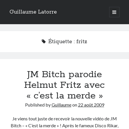
Guillaume Latorre
open
primary
Sidebar
menu
twitter
facebook
linkedin
instagram
rss
telegram
skype
Accueil
Étiquette :
fritz
Internet
Développement
Geek
JM Bitch parodie
Humour
Guillaume Latorre
, marié et père de deux merveilleuses petites filles,
Helmut Fritz avec
j’ai créé ma société de développement Web
Everlats
en 2013, j’ai
également racheté en 2016 et perfectionné un site eCommerce de
« c’est la merde »
vente de diffuseurs d’huiles essentielles
que j’ai revendu en 2020.
Published by
Guillaume
on
22 août 2009
En 2024, on a décidé avec ma femme et mes filles de tout vendre pour
partir habiter en Espagne. Nous voilà maintenant installés sur la Costa
Blanca.
Je viens tout juste de recevoir la nouvelle vidéo de JM
Bitch – « C’est la merde » ! Après le fameux Disco Rikar,