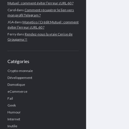
Mutuel : comment éviter l’erreur cURL 60 ?
Carol
dans
Comment récupérer le lien vers
mon profil Telegram ?
JGA
dans
Monetico / Crédit Mutuel : comment
éviter l’erreur cURL 60 ?
Ferry
dans
Rendez-nous la vraie Cerise de
Groupama !!
Catégories
Crypto-monnaie
Développement
Domotique
eCommerce
Fail
Geek
Humour
Internet
Inutile