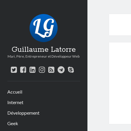
Guillaume Latorre
Mari, Père, Entrepreneur et Développeur Web
twitter
facebook
linkedin
instagram
rss
telegram
skype
Accueil
Internet
Développement
Geek