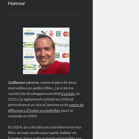
Humour
Sidebar
Guillaume Latorre
, marié et père de deux
merveilleuses petites filles, j’ai créé ma
société de développement Web
Everlats
en
2013, j’ai également racheté en 2016 et
perfectionné un site eCommerce de
vente de
diffuseurs d’huiles essentielles
que j’ai
revendu en 2020.
En 2024, on a décidé avec ma femme et mes
filles de tout vendre pour partir habiter en
Espagne. Nous voilà maintenant installés sur