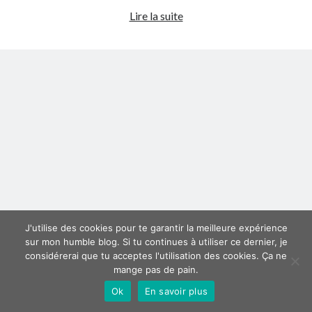
Allo
Lire la suite
Derniers articles
Maman
Dolto
Proxae ou comment prouver que vous aviez cette idée avant tout le
à
monde
Lyon
La Mesa Ya! ou comment trouver un bon restaurant sur la Costa Blanca
Banaya ou comment créer une marque élégante pour chiens et chats
protonURL ou comment partager des mots de passe ou informations
confidentielles de façon sécurisée ?
Corriger l’erreur « ‘ps_tablename’ doesn’t exist » sur PrestaShop avec
MySQL 8
Suivez-moi :)
J'utilise des cookies pour te garantir la meilleure expérience
sur mon humble blog. Si tu continues à utiliser ce dernier, je
considérerai que tu acceptes l'utilisation des cookies. Ça ne
mange pas de pain.
Ok
En savoir plus
Author WordPress Theme
by Compete Themes