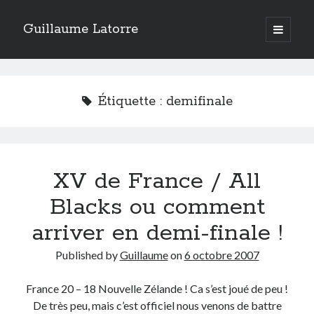
Guillaume Latorre
open
primary
Sidebar
menu
twitter
facebook
linkedin
instagram
rss
telegram
skype
Accueil
Étiquette :
demifinale
Internet
Développement
Geek
XV de France / All
Humour
Guillaume Latorre
, marié et père de deux merveilleuses petites filles,
Blacks ou comment
j’ai créé ma société de développement Web
Everlats
en 2013, j’ai
également racheté en 2016 et perfectionné un site eCommerce de
arriver en demi-finale !
vente de diffuseurs d’huiles essentielles
que j’ai revendu en 2020.
Published by
Guillaume
on
6 octobre 2007
En 2024, on a décidé avec ma femme et mes filles de tout vendre pour
partir habiter en Espagne. Nous voilà maintenant installés sur la Costa
Blanca.
France 20 – 18 Nouvelle Zélande ! Ca s’est joué de peu !
De très peu, mais c’est officiel nous venons de battre