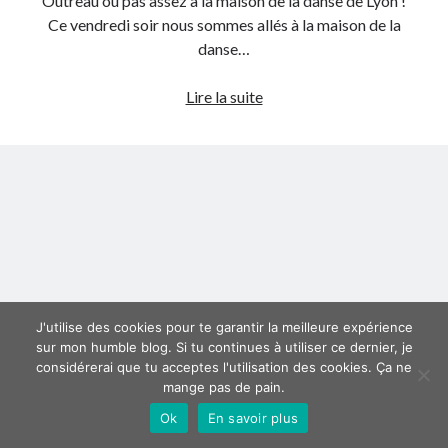
Outreau ou pas assez à la maison de la danse de Lyon !
Ce vendredi soir nous sommes allés à la maison de la
Derniers articles
danse…
Proxae ou comment prouver que vous aviez cette idée avant tout le
La
Lire la suite
monde
revue
La Mesa Ya! ou comment trouver un bon restaurant sur la Costa Blanca
du
Banaya ou comment créer une marque élégante pour chiens et chats
barreau
protonURL ou comment partager des mots de passe ou informations
confidentielles de façon sécurisée ?
à
Corriger l’erreur « ‘ps_tablename’ doesn’t exist » sur PrestaShop avec
la
MySQL 8
maison
de
la
Suivez-moi :)
danse
J'utilise des cookies pour te garantir la meilleure expérience
de
sur mon humble blog. Si tu continues à utiliser ce dernier, je
Lyon
considérerai que tu acceptes l'utilisation des cookies. Ça ne
:
mange pas de pain.
Outreau
Ok
En savoir plus
Author WordPress Theme
by Compete Themes
ou