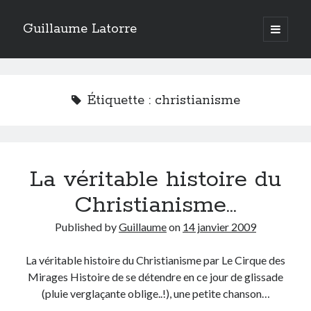
Guillaume Latorre
open
primary
Sidebar
menu
twitter
facebook
linkedin
instagram
rss
telegram
skype
Accueil
Étiquette :
christianisme
Internet
Développement
Geek
La véritable histoire du
Humour
Guillaume Latorre
, marié et père de deux merveilleuses petites filles,
Christianisme…
j’ai créé ma société de développement Web
Everlats
en 2013, j’ai
également racheté en 2016 et perfectionné un site eCommerce de
Published by
Guillaume
on
14 janvier 2009
vente de diffuseurs d’huiles essentielles
que j’ai revendu en 2020.
En 2024, on a décidé avec ma femme et mes filles de tout vendre pour
La véritable histoire du Christianisme par Le Cirque des
partir habiter en Espagne. Nous voilà maintenant installés sur la Costa
Mirages Histoire de se détendre en ce jour de glissade
Blanca.
(pluie verglaçante oblige..!), une petite chanson…