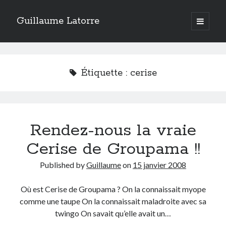
Guillaume Latorre
open
primary
Sidebar
menu
twitter
facebook
linkedin
instagram
rss
telegram
skype
Accueil
Étiquette :
cerise
Internet
Développement
Geek
Rendez-nous la vraie
Humour
Guillaume Latorre
, marié et père de deux merveilleuses petites filles,
Cerise de Groupama !!
j’ai créé ma société de développement Web
Everlats
en 2013, j’ai
également racheté en 2016 et perfectionné un site eCommerce de
Published by
Guillaume
on
15 janvier 2008
vente de diffuseurs d’huiles essentielles
que j’ai revendu en 2020.
En 2024, on a décidé avec ma femme et mes filles de tout vendre pour
Où est Cerise de Groupama ? On la connaissait myope
partir habiter en Espagne. Nous voilà maintenant installés sur la Costa
comme une taupe On la connaissait maladroite avec sa
Blanca.
twingo On savait qu’elle avait un…