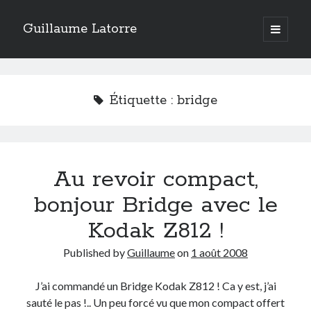
Guillaume Latorre
open
primary
Sidebar
menu
twitter
facebook
linkedin
instagram
rss
telegram
skype
Accueil
Étiquette :
bridge
Internet
Développement
Geek
Au revoir compact,
Humour
Guillaume Latorre
, marié et père de deux merveilleuses petites filles,
bonjour Bridge avec le
j’ai créé ma société de développement Web
Everlats
en 2013, j’ai
également racheté en 2016 et perfectionné un site eCommerce de
Kodak Z812 !
vente de diffuseurs d’huiles essentielles
que j’ai revendu en 2020.
Published by
Guillaume
on
1 août 2008
En 2024, on a décidé avec ma femme et mes filles de tout vendre pour
partir habiter en Espagne. Nous voilà maintenant installés sur la Costa
Blanca.
J’ai commandé un Bridge Kodak Z812 ! Ca y est, j’ai
sauté le pas !.. Un peu forcé vu que mon compact offert