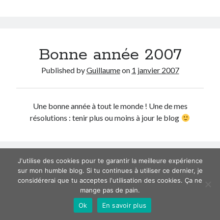
année
2009
Derniers articles
!
Proxae ou comment prouver que vous aviez cette idée avant tout le
monde
Bonne année 2007
La Mesa Ya! ou comment trouver un bon restaurant sur la Costa Blanca
Published by
Guillaume
on
1 janvier 2007
Banaya ou comment créer une marque élégante pour chiens et chats
protonURL ou comment partager des mots de passe ou informations
confidentielles de façon sécurisée ?
Corriger l’erreur « ‘ps_tablename’ doesn’t exist » sur PrestaShop avec
Une bonne année à tout le monde ! Une de mes
MySQL 8
résolutions : tenir plus ou moins à jour le blog
Suivez-moi :)
J'utilise des cookies pour te garantir la meilleure expérience
sur mon humble blog. Si tu continues à utiliser ce dernier, je
considérerai que tu acceptes l'utilisation des cookies. Ça ne
mange pas de pain.
Ok
En savoir plus
Author WordPress Theme
by Compete Themes