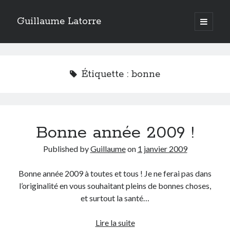
Guillaume Latorre
open
primary
Sidebar
menu
twitter
facebook
linkedin
instagram
rss
telegram
skype
Accueil
Étiquette :
bonne
Internet
Développement
Geek
Bonne année 2009 !
Humour
Guillaume Latorre
, marié et père de deux merveilleuses petites filles,
Published by
Guillaume
on
1 janvier 2009
j’ai créé ma société de développement Web
Everlats
en 2013, j’ai
également racheté en 2016 et perfectionné un site eCommerce de
vente de diffuseurs d’huiles essentielles
que j’ai revendu en 2020.
Bonne année 2009 à toutes et tous ! Je ne ferai pas dans
l’originalité en vous souhaitant pleins de bonnes choses,
En 2024, on a décidé avec ma femme et mes filles de tout vendre pour
et surtout la santé…
partir habiter en Espagne. Nous voilà maintenant installés sur la Costa
Blanca.
Bonne
Lire la suite