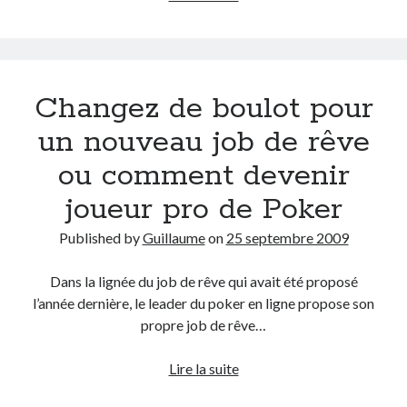
des
applications
iPhone
ou
Changez de boulot pour
comment
Search
gagner
un nouveau job de rêve
des
ou comment devenir
euros
avec
joueur pro de Poker
AppVip
Commentaires récents
!
Published by
Guillaume
on
25 septembre 2009
Guillaume
dans
Monetico / Crédit Mutuel : comment éviter l’erreur
cURL 60 ?
Dans la lignée du job de rêve qui avait été proposé
Thibaut Soufflet
dans
Monetico / Crédit Mutuel : comment éviter
l’année dernière, le leader du poker en ligne propose son
l’erreur cURL 60 ?
propre job de rêve…
Carol
dans
Comment récupérer le lien vers mon profil Telegram ?
JGA
dans
Monetico / Crédit Mutuel : comment éviter l’erreur cURL 60 ?
Changez
Lire la suite
Ferry
dans
Rendez-nous la vraie Cerise de Groupama !!
de