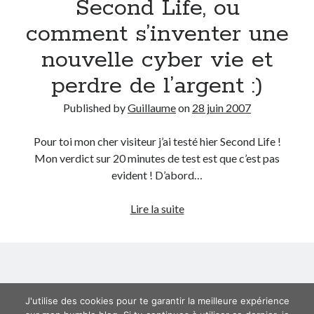
Second Life, ou
élève
mars 2011
de
comment s’inventer une
décembre 2010
10
juin 2010
nouvelle cyber vie et
ans
mai 2010
ou
mars 2010
perdre de l’argent :)
comment
octobre 2009
gagner
Published by
Guillaume
on
28 juin 2007
septembre 2009
de
août 2009
l’argent
Pour toi mon cher visiteur j’ai testé hier Second Life !
juillet 2009
facilement
Mon verdict sur 20 minutes de test est que c’est pas
juin 2009
!
evident ! D’abord…
avril 2009
mars 2009
Second
Lire la suite
février 2009
Life,
janvier 2009
ou
décembre 2008
comment
novembre 2008
s’inventer
octobre 2008
une
septembre 2008
J'utilise des cookies pour te garantir la meilleure expérience
nouvelle
août 2008