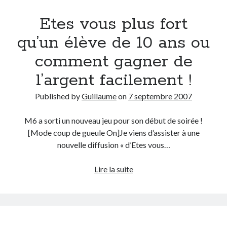
de
Prestashop
Etes vous plus fort
distribution
Séries
ou
Sport
qu’un élève de 10 ans ou
comment
Twitter
comment gagner de
les
garages
l’argent facilement !
gagnent
Archives
de
Published by
Guillaume
on
7 septembre 2007
avril 2026
l’argent
janvier 2026
M6 a sorti un nouveau jeu pour son début de soirée !
octobre 2025
[Mode coup de gueule On]Je viens d’assister à une
février 2023
nouvelle diffusion « d’Etes vous…
mai 2020
avril 2020
Etes
Lire la suite
octobre 2018
vous
juin 2018
plus
janvier 2018
fort
juillet 2016
qu’un
avril 2016