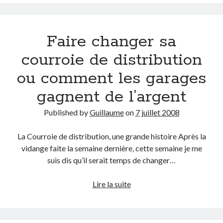
boulot
pour
Catégories
un
Faire changer sa
nouveau
Crypto-monnaie
job
Développement
courroie de distribution
de
Domotique
ou comment les garages
rêve
eCommerce
ou
Fail
gagnent de l’argent
comment
Geek
devenir
Published by
Guillaume
on
7 juillet 2008
Humour
joueur
Internet
pro
La Courroie de distribution, une grande histoire Après la
Inutile
de
vidange faite la semaine dernière, cette semaine je me
iPhone
Poker
suis dis qu’il serait temps de changer…
lyon
McDonald's
Faire
Lire la suite
musique
changer
Non classé
sa
Perso
courroie
Politique