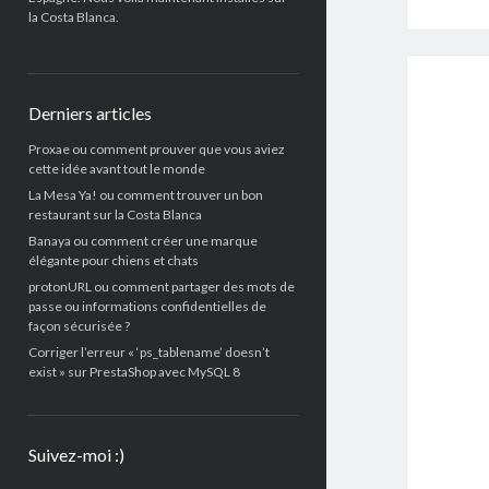
la Costa Blanca.
Derniers articles
Proxae ou comment prouver que vous aviez
cette idée avant tout le monde
La Mesa Ya! ou comment trouver un bon
restaurant sur la Costa Blanca
Banaya ou comment créer une marque
élégante pour chiens et chats
protonURL ou comment partager des mots de
passe ou informations confidentielles de
façon sécurisée ?
Corriger l’erreur « ‘ps_tablename’ doesn’t
exist » sur PrestaShop avec MySQL 8
Suivez-moi :)