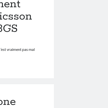
ment
icsson
 3GS
 c’est vraiment pas mal
hone