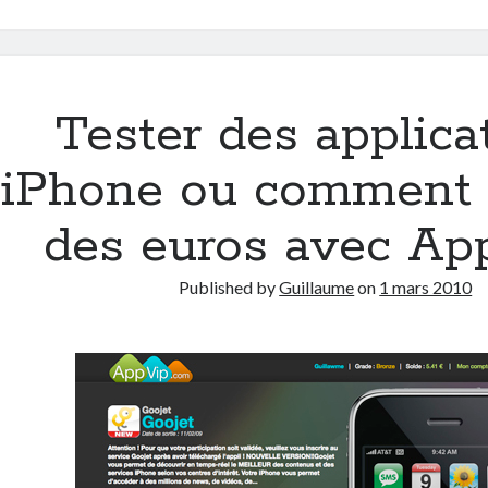
ou
comment
suivre
ses
achats
Tester des applica
en
crypto-
iPhone ou comment 
monnaie
des euros avec App
Published by
Guillaume
on
1 mars 2010