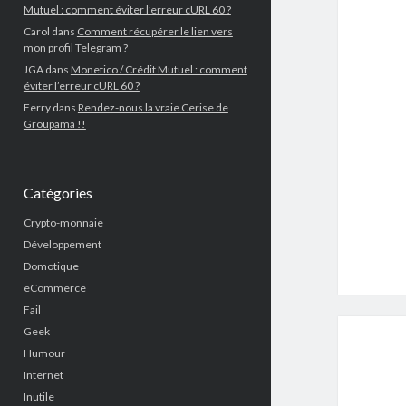
Mutuel : comment éviter l’erreur cURL 60 ?
Carol
dans
Comment récupérer le lien vers
mon profil Telegram ?
JGA
dans
Monetico / Crédit Mutuel : comment
éviter l’erreur cURL 60 ?
Ferry
dans
Rendez-nous la vraie Cerise de
Groupama !!
Catégories
Crypto-monnaie
Développement
Domotique
eCommerce
Fail
Geek
Humour
Internet
Inutile