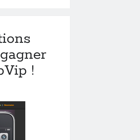
tions
gagner
Vip !