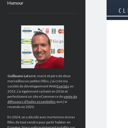
Humour
Sidebar
Guillaume Latorre
, marié et père de deux
merveilleuses petites filles, j’ai créé ma
société de développement Web
Everlats
en
2013, j’ai également racheté en 2016 et
perfectionné un site eCommerce de
vente de
diffuseurs d’huiles essentielles
que j’ai
revendu en 2020.
En 2024, on a décidé avec ma femme et mes
filles de tout vendre pour partir habiter en
Espagne. Nous voilà maintenant installés sur