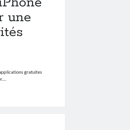
 iPhone
r une
ités
’applications gratuites
er.…