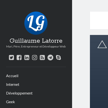
Guillaume Latorre
Mari, Père, Entrepreneur et Développeur Web
twitter
facebook
linkedin
instagram
rss
telegram
skype
Accueil
Internet
Développement
Geek