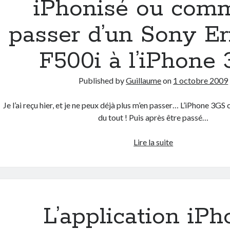
iPhonisé ou com
garder
une
passer d’un Sony Er
trace
de
F500i à l’iPhone
vos
activités
Published by
Guillaume
on
1 octobre 2009
sportives
Je l’ai reçu hier, et je ne peux déjà plus m’en passer… L’iPhone 3GS
du tout ! Puis après être passé…
iPhonisé
Lire la suite
ou
comment
passer
d’un
Sony
L’application iP
Ericsson
F500i