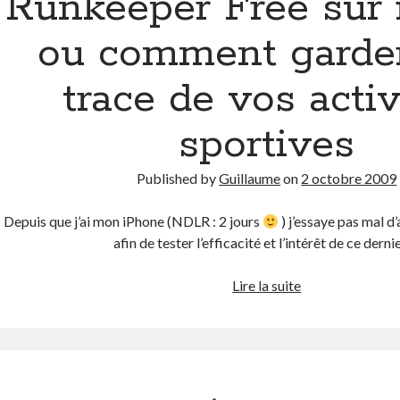
Runkeeper Free sur
gagner
des
ou comment garde
euros
avec
trace de vos activ
AppVip
!
sportives
Published by
Guillaume
on
2 octobre 2009
Depuis que j’ai mon iPhone (NDLR : 2 jours
) j’essaye pas mal d
afin de tester l’efficacité et l’intérêt de ce derni
Runkeeper
Lire la suite
Free
sur
iPhone
ou
comment