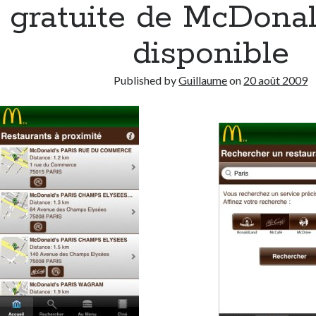
gratuite de McDonal
à
l’iPhone
disponible
3GS
Published by
Guillaume
on
20 août 2009