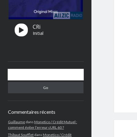
Search
Commentaires récents
Guillaume
dans
Monetico / Crédit Mutuel :
comment éviter l’erreur cURL 60 ?
Thibaut Soufflet
dans
Monetico / Crédit