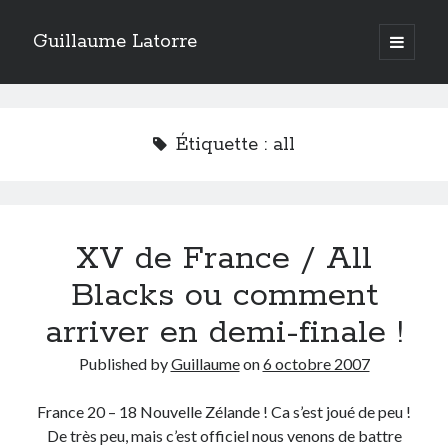
Guillaume Latorre
open
primary
Sidebar
menu
twitter
facebook
linkedin
instagram
rss
telegram
skype
Accueil
Étiquette :
all
Internet
Développement
Geek
XV de France / All
Humour
Guillaume Latorre
, marié et père de deux merveilleuses petites filles,
Blacks ou comment
j’ai créé ma société de développement Web
Everlats
en 2013, j’ai
également racheté en 2016 et perfectionné un site eCommerce de
arriver en demi-finale !
vente de diffuseurs d’huiles essentielles
que j’ai revendu en 2020.
Published by
Guillaume
on
6 octobre 2007
En 2024, on a décidé avec ma femme et mes filles de tout vendre pour
partir habiter en Espagne. Nous voilà maintenant installés sur la Costa
Blanca.
France 20 – 18 Nouvelle Zélande ! Ca s’est joué de peu !
De très peu, mais c’est officiel nous venons de battre